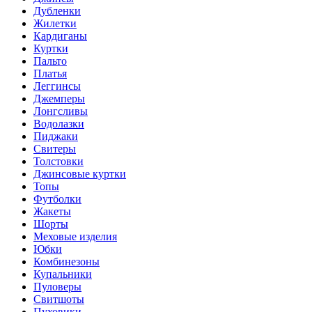
Дубленки
Жилетки
Кардиганы
Куртки
Пальто
Платья
Леггинсы
Джемперы
Лонгсливы
Водолазки
Пиджаки
Свитеры
Толстовки
Джинсовые куртки
Топы
Футболки
Жакеты
Шорты
Меховые изделия
Юбки
Комбинезоны
Купальники
Пуловеры
Свитшоты
Пуховики