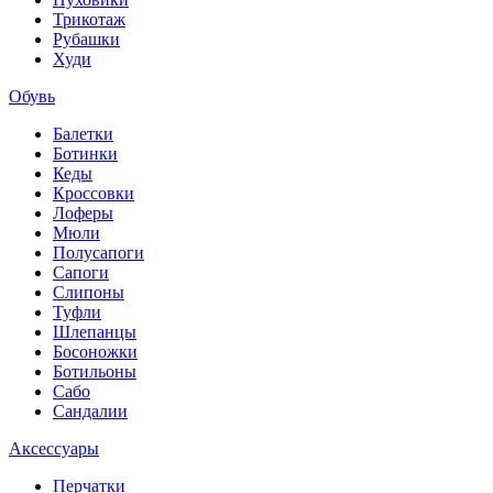
Трикотаж
Рубашки
Худи
Обувь
Балетки
Ботинки
Кеды
Кроссовки
Лоферы
Мюли
Полусапоги
Сапоги
Слипоны
Туфли
Шлепанцы
Босоножки
Ботильоны
Сабо
Сандалии
Аксессуары
Перчатки