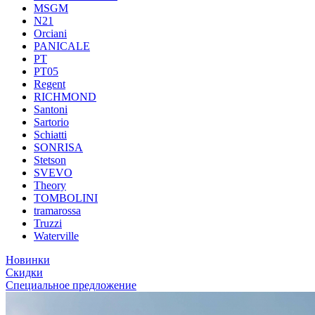
MSGM
N21
Orciani
PANICALE
PT
PT05
Regent
RICHMOND
Santoni
Sartorio
Schiatti
SONRISA
Stetson
SVEVO
Theory
TOMBOLINI
tramarossa
Truzzi
Waterville
Новинки
Скидки
Специальное предложение