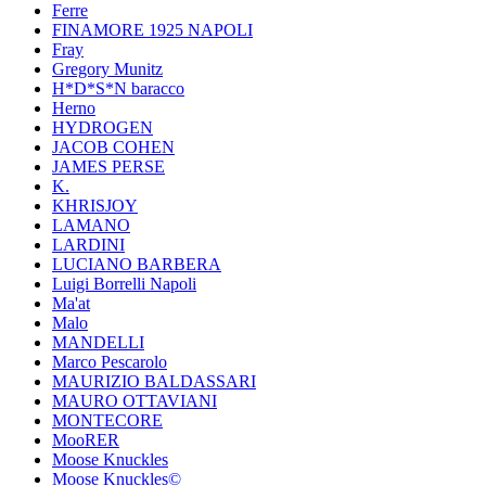
Ferre
FINAMORE 1925 NAPOLI
Fray
Gregory Munitz
H*D*S*N baracco
Herno
HYDROGEN
JACOB COHEN
JAMES PERSE
K.
KHRISJOY
LAMANO
LARDINI
LUCIANO BARBERA
Luigi Borrelli Napoli
Ma'at
Malo
MANDELLI
Marco Pescarolo
MAURIZIO BALDASSARI
MAURO OTTAVIANI
MONTECORE
MooRER
Moose Knuckles
Moose Knuckles©️