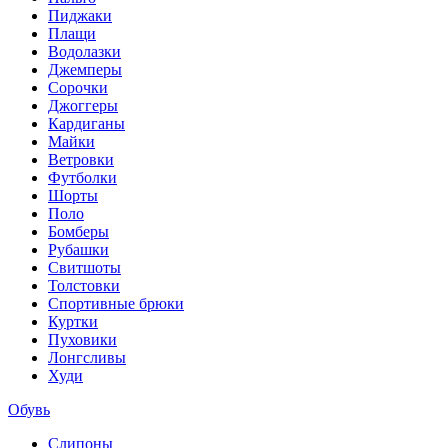
Пиджаки
Плащи
Водолазки
Джемперы
Сорочки
Джоггеры
Кардиганы
Майки
Ветровки
Футболки
Шорты
Поло
Бомберы
Рубашки
Свитшоты
Толстовки
Спортивные брюки
Куртки
Пуховики
Лонгсливы
Худи
Обувь
Слипоны