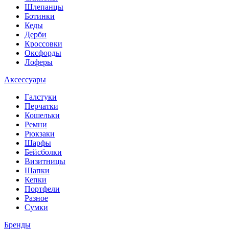
Шлепанцы
Ботинки
Кеды
Дерби
Кроссовки
Оксфорды
Лоферы
Аксессуары
Галстуки
Перчатки
Кошельки
Ремни
Рюкзаки
Шарфы
Бейсболки
Визитницы
Шапки
Кепки
Портфели
Разное
Сумки
Бренды