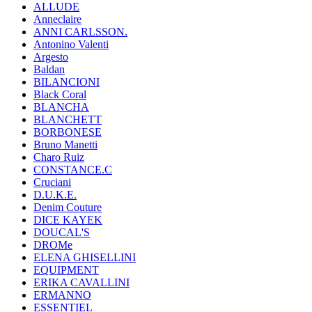
ALLUDE
Anneclaire
ANNI CARLSSON.
Antonino Valenti
Argesto
Baldan
BILANCIONI
Black Coral
BLANCHA
BLANCHETT
BORBONESE
Bruno Manetti
Charo Ruiz
CONSTANCE.C
Cruciani
D.U.K.E.
Denim Couture
DICE KAYEK
DOUCAL'S
DROMe
ELENA GHISELLINI
EQUIPMENT
ERIKA CAVALLINI
ERMANNO
ESSENTIEL