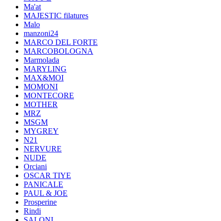
Ma'at
MAJESTIC filatures
Malo
manzoni24
MARCO DEL FORTE
MARCOBOLOGNA
Marmolada
MARYLING
MAX&MOI
MOMONI
MONTECORE
MOTHER
MRZ
MSGM
MYGREY
N21
NERVURE
NUDE
Orciani
OSCAR TIYE
PANICALE
PAUL & JOE
Prosperine
Rindi
SALONI