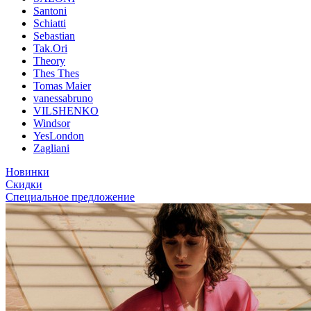
Santoni
Schiatti
Sebastian
Tak.Ori
Theory
Thes Thes
Tomas Maier
vanessabruno
VILSHENKO
Windsor
YesLondon
Zagliani
Новинки
Скидки
Специальное предложение