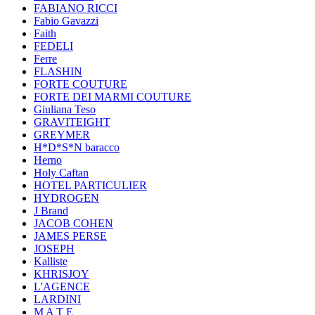
FABIANO RICCI
Fabio Gavazzi
Faith
FEDELI
Ferre
FLASHIN
FORTE COUTURE
FORTE DEI MARMI COUTURE
Giuliana Teso
GRAVITEIGHT
GREYMER
H*D*S*N baracco
Herno
Holy Caftan
HOTEL PARTICULIER
HYDROGEN
J Brand
JACOB COHEN
JAMES PERSE
JOSEPH
Kalliste
KHRISJOY
L'AGENCE
LARDINI
M A T E