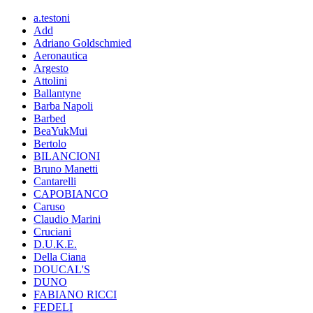
a.testoni
Add
Adriano Goldschmied
Aeronautica
Argesto
Attolini
Ballantyne
Barba Napoli
Barbed
BeaYukMui
Bertolo
BILANCIONI
Bruno Manetti
Cantarelli
CAPOBIANCO
Caruso
Claudio Marini
Cruciani
D.U.K.E.
Della Ciana
DOUCAL'S
DUNO
FABIANO RICCI
FEDELI