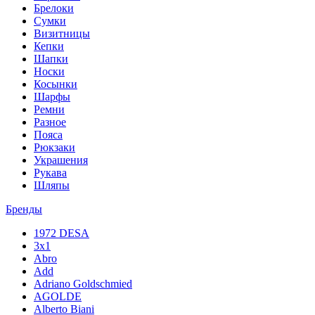
Брелоки
Сумки
Визитницы
Кепки
Шапки
Носки
Косынки
Шарфы
Ремни
Разное
Пояса
Рюкзаки
Украшения
Рукава
Шляпы
Бренды
1972 DESA
3x1
Abro
Add
Adriano Goldschmied
AGOLDE
Alberto Biani