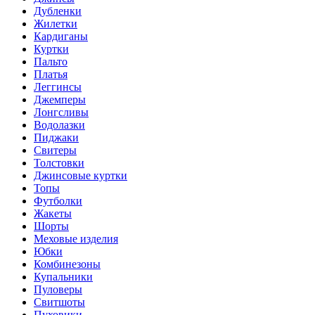
Дубленки
Жилетки
Кардиганы
Куртки
Пальто
Платья
Леггинсы
Джемперы
Лонгсливы
Водолазки
Пиджаки
Свитеры
Толстовки
Джинсовые куртки
Топы
Футболки
Жакеты
Шорты
Меховые изделия
Юбки
Комбинезоны
Купальники
Пуловеры
Свитшоты
Пуховики