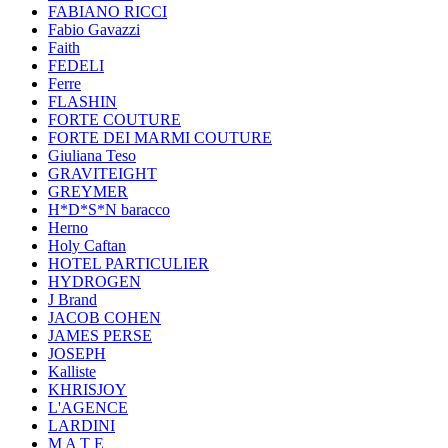
FABIANO RICCI
Fabio Gavazzi
Faith
FEDELI
Ferre
FLASHIN
FORTE COUTURE
FORTE DEI MARMI COUTURE
Giuliana Teso
GRAVITEIGHT
GREYMER
H*D*S*N baracco
Herno
Holy Caftan
HOTEL PARTICULIER
HYDROGEN
J Brand
JACOB COHEN
JAMES PERSE
JOSEPH
Kalliste
KHRISJOY
L'AGENCE
LARDINI
M A T E