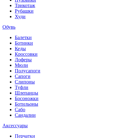
Трикотаж
Рубашки
Худи
Обувь
Балетки
Ботинки
Кеды
Кроссовки
Лоферы
Мюли
Полусапоги
Сапоги
Слипоны
Туфли
Шлепанцы
Босоножки
Ботильоны
Сабо
Сандалии
Аксессуары
Перчатки