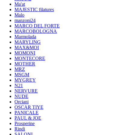
Ma'at
MAJESTIC filatures
Malo
manzoni24
MARCO DEL FORTE
MARCOBOLOGNA
Marmolada
MARYLING
MAX&MOI
MOMONI
MONTECORE
MOTHER
MRZ
MSGM
MYGREY
N21
NERVURE
NUDE
Orciani
OSCAR TIYE
PANICALE
PAUL & JOE
Prosperine
Rindi
SALONI