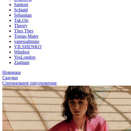
Santoni
Schiatti
Sebastian
Tak.Ori
Theory
Thes Thes
Tomas Maier
vanessabruno
VILSHENKO
Windsor
YesLondon
Zagliani
Новинки
Скидки
Специальное предложение