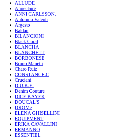
ALLUDE
Anneclaire
ANNI CARLSSON.
Antonino Valenti
Argesto
Baldan
BILANCIONI
Black Coral
BLANCHA
BLANCHETT
BORBONESE
Bruno Manetti
Charo Ruiz
CONSTANCE.C
Cruciani
D.U.K.E.
Denim Couture
DICE KAYEK
DOUCAL'S
DROMe
ELENA GHISELLINI
EQUIPMENT
ERIKA CAVALLINI
ERMANNO
ESSENTIEL