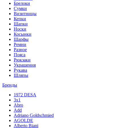
Брелоки
Сумки
Визитницы
Кепки
Шапки
Носки
Косынки
Шарфы
Ремни
Разное
Пояса
Рюкзаки
Украшения
Рукава
Шляпы
Бренды
1972 DESA
3x1
Abro
Add
Adriano Goldschmied
AGOLDE
Alberto Biani