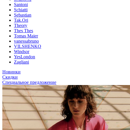
Santoni
Schiatti
Sebastian
Tak.Ori
Theory
Thes Thes
Tomas Maier
vanessabruno
VILSHENKO
Windsor
YesLondon
Zagliani
Новинки
Скидки
Специальное предложение