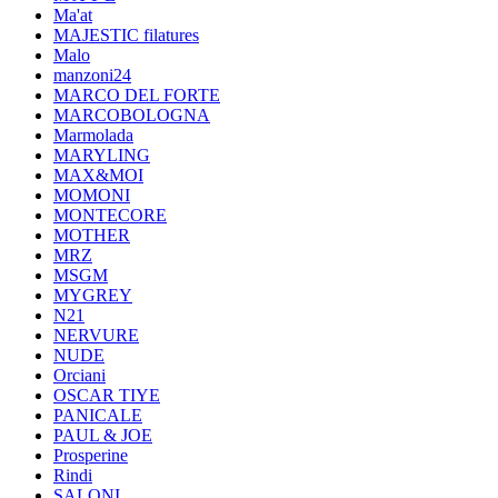
Ma'at
MAJESTIC filatures
Malo
manzoni24
MARCO DEL FORTE
MARCOBOLOGNA
Marmolada
MARYLING
MAX&MOI
MOMONI
MONTECORE
MOTHER
MRZ
MSGM
MYGREY
N21
NERVURE
NUDE
Orciani
OSCAR TIYE
PANICALE
PAUL & JOE
Prosperine
Rindi
SALONI