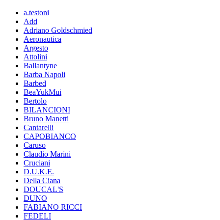
a.testoni
Add
Adriano Goldschmied
Aeronautica
Argesto
Attolini
Ballantyne
Barba Napoli
Barbed
BeaYukMui
Bertolo
BILANCIONI
Bruno Manetti
Cantarelli
CAPOBIANCO
Caruso
Claudio Marini
Cruciani
D.U.K.E.
Della Ciana
DOUCAL'S
DUNO
FABIANO RICCI
FEDELI