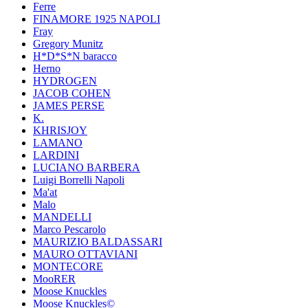
Ferre
FINAMORE 1925 NAPOLI
Fray
Gregory Munitz
H*D*S*N baracco
Herno
HYDROGEN
JACOB COHEN
JAMES PERSE
K.
KHRISJOY
LAMANO
LARDINI
LUCIANO BARBERA
Luigi Borrelli Napoli
Ma'at
Malo
MANDELLI
Marco Pescarolo
MAURIZIO BALDASSARI
MAURO OTTAVIANI
MONTECORE
MooRER
Moose Knuckles
Moose Knuckles©️