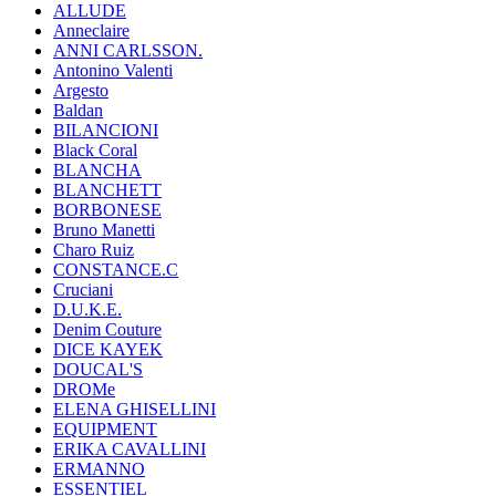
ALLUDE
Anneclaire
ANNI CARLSSON.
Antonino Valenti
Argesto
Baldan
BILANCIONI
Black Coral
BLANCHA
BLANCHETT
BORBONESE
Bruno Manetti
Charo Ruiz
CONSTANCE.C
Cruciani
D.U.K.E.
Denim Couture
DICE KAYEK
DOUCAL'S
DROMe
ELENA GHISELLINI
EQUIPMENT
ERIKA CAVALLINI
ERMANNO
ESSENTIEL