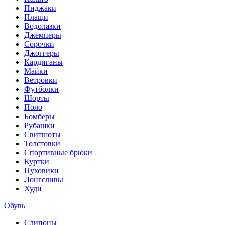
Пиджаки
Плащи
Водолазки
Джемперы
Сорочки
Джоггеры
Кардиганы
Майки
Ветровки
Футболки
Шорты
Поло
Бомберы
Рубашки
Свитшоты
Толстовки
Спортивные брюки
Куртки
Пуховики
Лонгсливы
Худи
Обувь
Слипоны