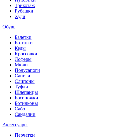
Трикотаж
Рубашки
Худи
Обувь
Балетки
Ботинки
Кеды
Кроссовки
Лоферы
Мюли
Полусапоги
Сапоги
Слипоны
Туфли
Шлепанцы
Босоножки
Ботильоны
Сабо
Сандалии
Аксессуары
Перчатки