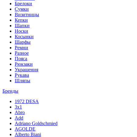
Брелоки
Сумки
Визитницы
Кепки
Шапки
Носки
Косынки
Шарфы
Ремни
Разное
Пояса
Рюкзаки
Украшения
Рукава
Шляпы
Бренды
1972 DESA
3x1
Abro
Add
Adriano Goldschmied
AGOLDE
Alberto Biani