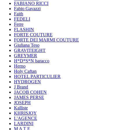
FABIANO RICCI
Fabio Gavazzi
Faith
FEDELI
Ferre
FLASHIN
FORTE COUTURE
FORTE DEI MARMI COUTURE
Giuliana Teso
GRAVITEIGHT
GREYMER
H*D*S*N baracco
Herno
Holy Caftan
HOTEL PARTICULIER
HYDROGEN
J Brand
JACOB COHEN
JAMES PERSE
JOSEPH
Kalliste
KHRISJOY
L'AGENCE
LARDINI
M A T E