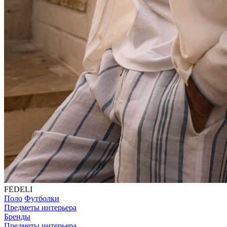
FEDELI
Поло
Футболки
Предметы интерьера
Бренды
Предметы интерьера