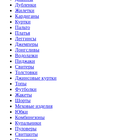
Дубленки
Жилетки
Кардиганы
Куртки
Пальто
Платья
Леггинсы
Джемперы
Лонгсливы
Водолазки
Пиджаки
Свитеры
Толстовки
Джинсовые куртки
Топы
Футболки
Жакеты
Шорты
Меховые изделия
Юбки
Комбинезоны
Купальники
Пуловеры
Свитшоты
Пуховики