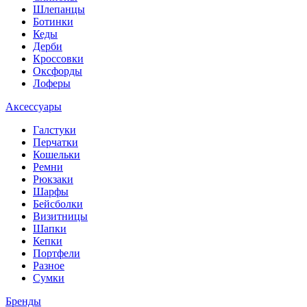
Шлепанцы
Ботинки
Кеды
Дерби
Кроссовки
Оксфорды
Лоферы
Аксессуары
Галстуки
Перчатки
Кошельки
Ремни
Рюкзаки
Шарфы
Бейсболки
Визитницы
Шапки
Кепки
Портфели
Разное
Сумки
Бренды