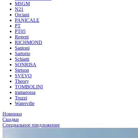
MSGM
N21
Orciani
PANICALE
PT
PT05
Regent
RICHMOND
Santoni
Sartorio
Schiatti
SONRISA
Stetson
SVEVO
Theory
TOMBOLINI
tramarossa
Truzzi
Waterville
Новинки
Скидки
Специальное предложение