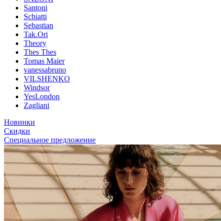
Santoni
Schiatti
Sebastian
Tak.Ori
Theory
Thes Thes
Tomas Maier
vanessabruno
VILSHENKO
Windsor
YesLondon
Zagliani
Новинки
Скидки
Специальное предложение