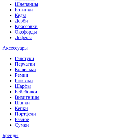
Шлепанцы
Ботинки
Кеды
Дерби
Кроссовки
Оксфорды
Лоферы
Аксессуары
Галстуки
Перчатки
Кошельки
Ремни
Рюкзаки
Шарфы
Бейсболки
Визитницы
Шапки
Кепки
Портфели
Разное
Сумки
Бренды