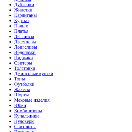
Дубленки
Жилетки
Кардиганы
Куртки
Пальто
Платья
Леггинсы
Джемперы
Лонгсливы
Водолазки
Пиджаки
Свитеры
Толстовки
Джинсовые куртки
Топы
Футболки
Жакеты
Шорты
Меховые изделия
Юбки
Комбинезоны
Купальники
Пуловеры
Свитшоты
Пуховики