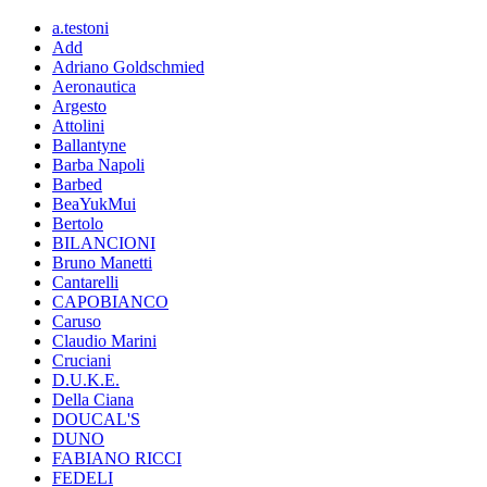
a.testoni
Add
Adriano Goldschmied
Aeronautica
Argesto
Attolini
Ballantyne
Barba Napoli
Barbed
BeaYukMui
Bertolo
BILANCIONI
Bruno Manetti
Cantarelli
CAPOBIANCO
Caruso
Claudio Marini
Cruciani
D.U.K.E.
Della Ciana
DOUCAL'S
DUNO
FABIANO RICCI
FEDELI