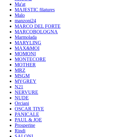
Ma'at
MAJESTIC filatures
Malo
manzoni24
MARCO DEL FORTE
MARCOBOLOGNA
Marmolada
MARYLING
MAX&MOI
MOMONI
MONTECORE
MOTHER
MRZ
MSGM
MYGREY
N21
NERVURE
NUDE
Orciani
OSCAR TIYE
PANICALE
PAUL & JOE
Prosperine
Rindi
SALONI