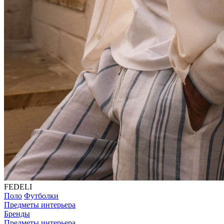
FEDELI
Поло
Футболки
Предметы интерьера
Бренды
Предметы интерьера