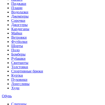
Пиджаки
Плащи
Водолазки
Джемперы
Сорочки
Джоггеры
Кардиганы
Майки
Ветровки
Футболки
Шорты
Поло
Бомберы
Рубашки
Свитшоты
Толстовки
Спортивные брюки
Куртки
Пуховики
Лонгсливы
Худи
Обувь
Слипоны