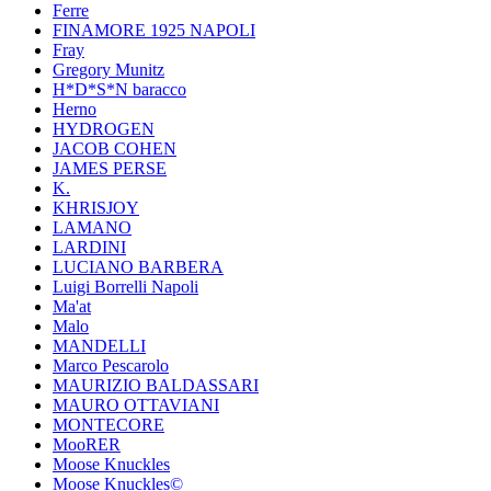
Ferre
FINAMORE 1925 NAPOLI
Fray
Gregory Munitz
H*D*S*N baracco
Herno
HYDROGEN
JACOB COHEN
JAMES PERSE
K.
KHRISJOY
LAMANO
LARDINI
LUCIANO BARBERA
Luigi Borrelli Napoli
Ma'at
Malo
MANDELLI
Marco Pescarolo
MAURIZIO BALDASSARI
MAURO OTTAVIANI
MONTECORE
MooRER
Moose Knuckles
Moose Knuckles©️