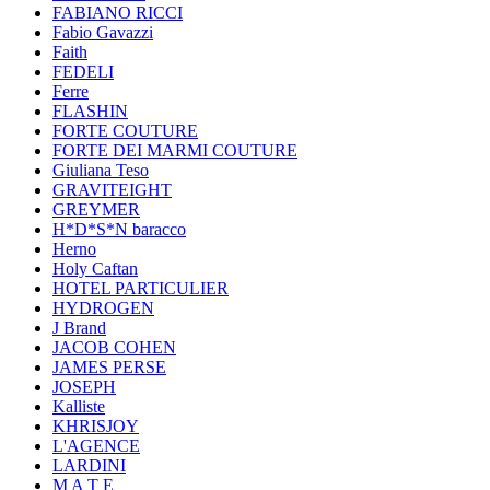
FABIANO RICCI
Fabio Gavazzi
Faith
FEDELI
Ferre
FLASHIN
FORTE COUTURE
FORTE DEI MARMI COUTURE
Giuliana Teso
GRAVITEIGHT
GREYMER
H*D*S*N baracco
Herno
Holy Caftan
HOTEL PARTICULIER
HYDROGEN
J Brand
JACOB COHEN
JAMES PERSE
JOSEPH
Kalliste
KHRISJOY
L'AGENCE
LARDINI
M A T E