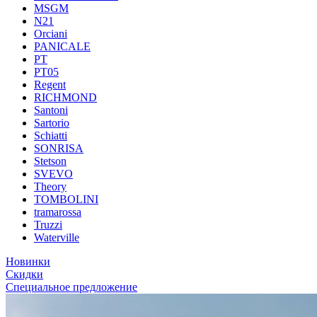
MSGM
N21
Orciani
PANICALE
PT
PT05
Regent
RICHMOND
Santoni
Sartorio
Schiatti
SONRISA
Stetson
SVEVO
Theory
TOMBOLINI
tramarossa
Truzzi
Waterville
Новинки
Скидки
Специальное предложение