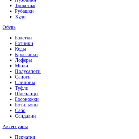
Трикотаж
Рубашки
Худи
Обувь
Балетки
Ботинки
Кеды
Кроссовки
Лоферы
Мюли
Полусапоги
Сапоги
Слипоны
Туфли
Шлепанцы
Босоножки
Ботильоны
Сабо
Сандалии
Аксессуары
Перчатки