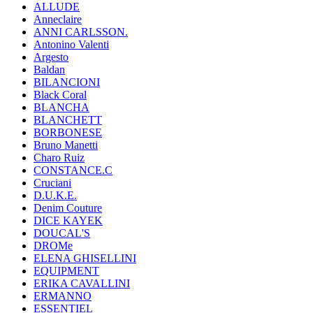
ALLUDE
Anneclaire
ANNI CARLSSON.
Antonino Valenti
Argesto
Baldan
BILANCIONI
Black Coral
BLANCHA
BLANCHETT
BORBONESE
Bruno Manetti
Charo Ruiz
CONSTANCE.C
Cruciani
D.U.K.E.
Denim Couture
DICE KAYEK
DOUCAL'S
DROMe
ELENA GHISELLINI
EQUIPMENT
ERIKA CAVALLINI
ERMANNO
ESSENTIEL