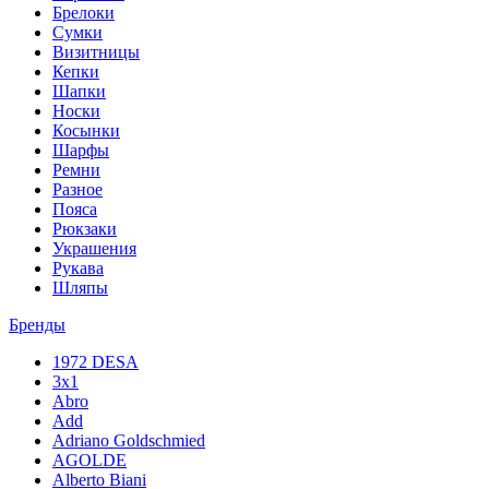
Брелоки
Сумки
Визитницы
Кепки
Шапки
Носки
Косынки
Шарфы
Ремни
Разное
Пояса
Рюкзаки
Украшения
Рукава
Шляпы
Бренды
1972 DESA
3x1
Abro
Add
Adriano Goldschmied
AGOLDE
Alberto Biani