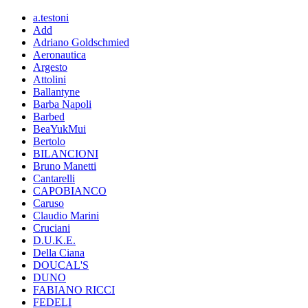
a.testoni
Add
Adriano Goldschmied
Aeronautica
Argesto
Attolini
Ballantyne
Barba Napoli
Barbed
BeaYukMui
Bertolo
BILANCIONI
Bruno Manetti
Cantarelli
CAPOBIANCO
Caruso
Claudio Marini
Cruciani
D.U.K.E.
Della Ciana
DOUCAL'S
DUNO
FABIANO RICCI
FEDELI