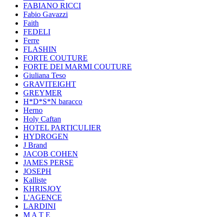
FABIANO RICCI
Fabio Gavazzi
Faith
FEDELI
Ferre
FLASHIN
FORTE COUTURE
FORTE DEI MARMI COUTURE
Giuliana Teso
GRAVITEIGHT
GREYMER
H*D*S*N baracco
Herno
Holy Caftan
HOTEL PARTICULIER
HYDROGEN
J Brand
JACOB COHEN
JAMES PERSE
JOSEPH
Kalliste
KHRISJOY
L'AGENCE
LARDINI
M A T E