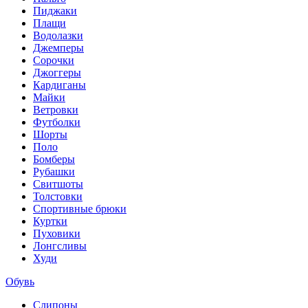
Пиджаки
Плащи
Водолазки
Джемперы
Сорочки
Джоггеры
Кардиганы
Майки
Ветровки
Футболки
Шорты
Поло
Бомберы
Рубашки
Свитшоты
Толстовки
Спортивные брюки
Куртки
Пуховики
Лонгсливы
Худи
Обувь
Слипоны