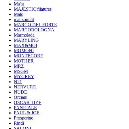
Ma'at
MAJESTIC filatures
Malo
manzoni24
MARCO DEL FORTE
MARCOBOLOGNA
Marmolada
MARYLING
MAX&MOI
MOMONI
MONTECORE
MOTHER
MRZ
MSGM
MYGREY
N21
NERVURE
NUDE
Orciani
OSCAR TIYE
PANICALE
PAUL & JOE
Prosperine
Rindi
SALONI