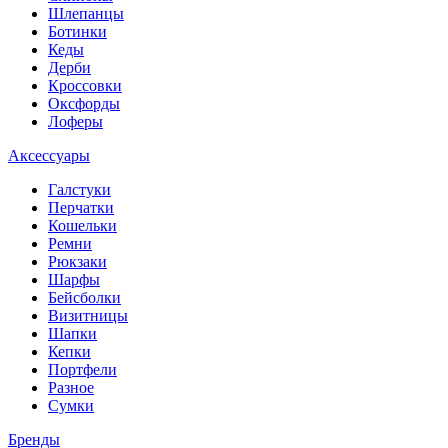
Шлепанцы
Ботинки
Кеды
Дерби
Кроссовки
Оксфорды
Лоферы
Аксессуары
Галстуки
Перчатки
Кошельки
Ремни
Рюкзаки
Шарфы
Бейсболки
Визитницы
Шапки
Кепки
Портфели
Разное
Сумки
Бренды