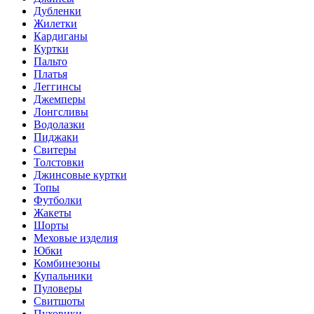
Дубленки
Жилетки
Кардиганы
Куртки
Пальто
Платья
Леггинсы
Джемперы
Лонгсливы
Водолазки
Пиджаки
Свитеры
Толстовки
Джинсовые куртки
Топы
Футболки
Жакеты
Шорты
Меховые изделия
Юбки
Комбинезоны
Купальники
Пуловеры
Свитшоты
Пуховики