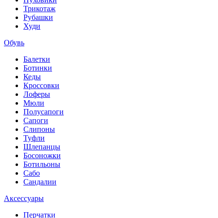
Трикотаж
Рубашки
Худи
Обувь
Балетки
Ботинки
Кеды
Кроссовки
Лоферы
Мюли
Полусапоги
Сапоги
Слипоны
Туфли
Шлепанцы
Босоножки
Ботильоны
Сабо
Сандалии
Аксессуары
Перчатки