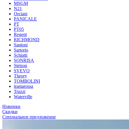
MSGM
N21
Orciani
PANICALE
PT
PT05
Regent
RICHMOND
Santoni
Sartorio
Schiatti
SONRISA
Stetson
SVEVO
Theory
TOMBOLINI
tramarossa
Truzzi
Waterville
Новинки
Скидки
Специальное предложение