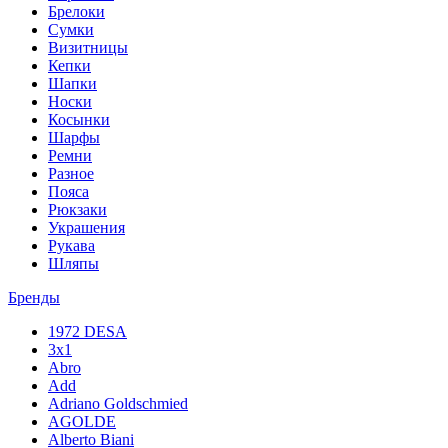
Брелоки
Сумки
Визитницы
Кепки
Шапки
Носки
Косынки
Шарфы
Ремни
Разное
Пояса
Рюкзаки
Украшения
Рукава
Шляпы
Бренды
1972 DESA
3x1
Abro
Add
Adriano Goldschmied
AGOLDE
Alberto Biani