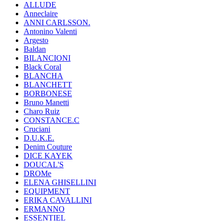
ALLUDE
Anneclaire
ANNI CARLSSON.
Antonino Valenti
Argesto
Baldan
BILANCIONI
Black Coral
BLANCHA
BLANCHETT
BORBONESE
Bruno Manetti
Charo Ruiz
CONSTANCE.C
Cruciani
D.U.K.E.
Denim Couture
DICE KAYEK
DOUCAL'S
DROMe
ELENA GHISELLINI
EQUIPMENT
ERIKA CAVALLINI
ERMANNO
ESSENTIEL