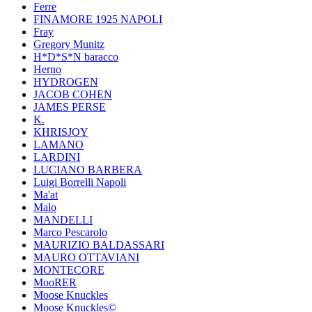
Ferre
FINAMORE 1925 NAPOLI
Fray
Gregory Munitz
H*D*S*N baracco
Herno
HYDROGEN
JACOB COHEN
JAMES PERSE
K.
KHRISJOY
LAMANO
LARDINI
LUCIANO BARBERA
Luigi Borrelli Napoli
Ma'at
Malo
MANDELLI
Marco Pescarolo
MAURIZIO BALDASSARI
MAURO OTTAVIANI
MONTECORE
MooRER
Moose Knuckles
Moose Knuckles©️