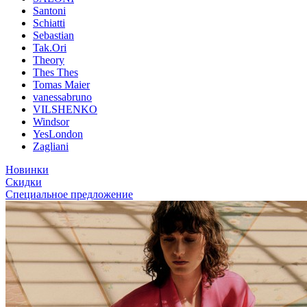
Santoni
Schiatti
Sebastian
Tak.Ori
Theory
Thes Thes
Tomas Maier
vanessabruno
VILSHENKO
Windsor
YesLondon
Zagliani
Новинки
Скидки
Специальное предложение