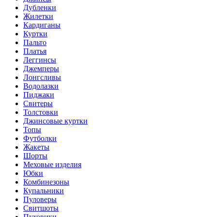
Дубленки
Жилетки
Кардиганы
Куртки
Пальто
Платья
Леггинсы
Джемперы
Лонгсливы
Водолазки
Пиджаки
Свитеры
Толстовки
Джинсовые куртки
Топы
Футболки
Жакеты
Шорты
Меховые изделия
Юбки
Комбинезоны
Купальники
Пуловеры
Свитшоты
Пуховики