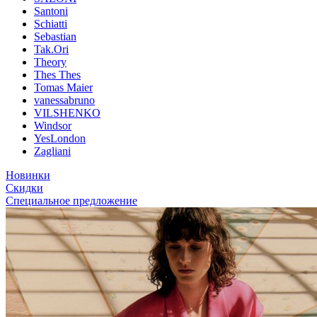
Santoni
Schiatti
Sebastian
Tak.Ori
Theory
Thes Thes
Tomas Maier
vanessabruno
VILSHENKO
Windsor
YesLondon
Zagliani
Новинки
Скидки
Специальное предложение