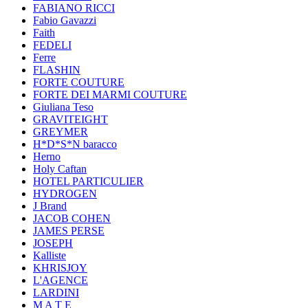
FABIANO RICCI
Fabio Gavazzi
Faith
FEDELI
Ferre
FLASHIN
FORTE COUTURE
FORTE DEI MARMI COUTURE
Giuliana Teso
GRAVITEIGHT
GREYMER
H*D*S*N baracco
Herno
Holy Caftan
HOTEL PARTICULIER
HYDROGEN
J Brand
JACOB COHEN
JAMES PERSE
JOSEPH
Kalliste
KHRISJOY
L'AGENCE
LARDINI
M A T E