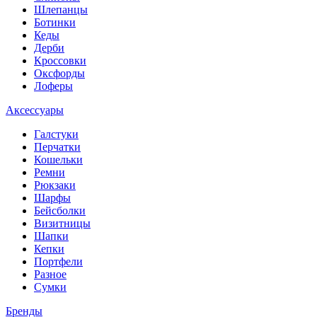
Шлепанцы
Ботинки
Кеды
Дерби
Кроссовки
Оксфорды
Лоферы
Аксессуары
Галстуки
Перчатки
Кошельки
Ремни
Рюкзаки
Шарфы
Бейсболки
Визитницы
Шапки
Кепки
Портфели
Разное
Сумки
Бренды