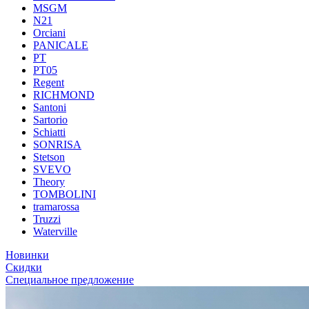
MSGM
N21
Orciani
PANICALE
PT
PT05
Regent
RICHMOND
Santoni
Sartorio
Schiatti
SONRISA
Stetson
SVEVO
Theory
TOMBOLINI
tramarossa
Truzzi
Waterville
Новинки
Скидки
Специальное предложение