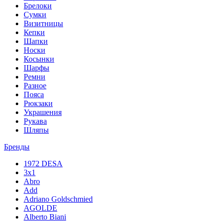
Брелоки
Сумки
Визитницы
Кепки
Шапки
Носки
Косынки
Шарфы
Ремни
Разное
Пояса
Рюкзаки
Украшения
Рукава
Шляпы
Бренды
1972 DESA
3x1
Abro
Add
Adriano Goldschmied
AGOLDE
Alberto Biani