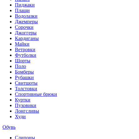
Пиджаки
Плащи
Водолазки
Джемперы
Сорочки
Джоггеры
Кардиганы
Майки
Ветровки
Футболки
Шорты
Поло
Бомберы
Рубашки
Свитшоты
Толстовки
Спортивные брюки
Куртки
Пуховики
Лонгсливы
Худи
Обувь
Слипоны