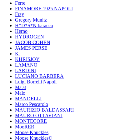
Ferre
FINAMORE 1925 NAPOLI
Fray
Gregory Munitz
H*D*S*N baracco
Herno
HYDROGEN
JACOB COHEN
JAMES PERSE
K.
KHRISJOY
LAMANO
LARDINI
LUCIANO BARBERA
Luigi Borrelli Napoli
Ma'at
Malo
MANDELLI
Marco Pescarolo
MAURIZIO BALDASSARI
MAURO OTTAVIANI
MONTECORE
MooRER
Moose Knuckles
Moose Knuckles©️