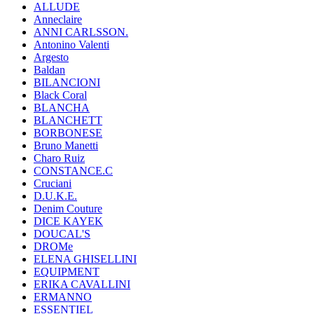
ALLUDE
Anneclaire
ANNI CARLSSON.
Antonino Valenti
Argesto
Baldan
BILANCIONI
Black Coral
BLANCHA
BLANCHETT
BORBONESE
Bruno Manetti
Charo Ruiz
CONSTANCE.C
Cruciani
D.U.K.E.
Denim Couture
DICE KAYEK
DOUCAL'S
DROMe
ELENA GHISELLINI
EQUIPMENT
ERIKA CAVALLINI
ERMANNO
ESSENTIEL