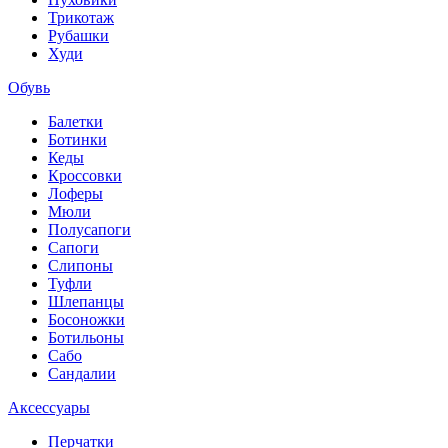
Трикотаж
Рубашки
Худи
Обувь
Балетки
Ботинки
Кеды
Кроссовки
Лоферы
Мюли
Полусапоги
Сапоги
Слипоны
Туфли
Шлепанцы
Босоножки
Ботильоны
Сабо
Сандалии
Аксессуары
Перчатки