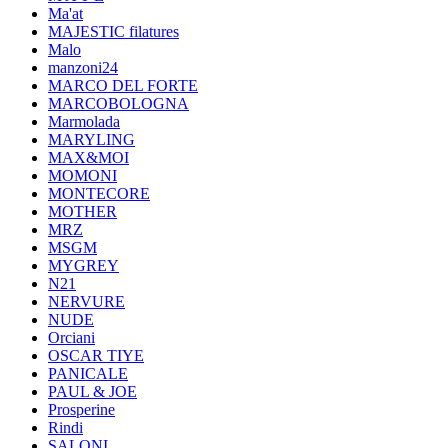
Ma'at
MAJESTIC filatures
Malo
manzoni24
MARCO DEL FORTE
MARCOBOLOGNA
Marmolada
MARYLING
MAX&MOI
MOMONI
MONTECORE
MOTHER
MRZ
MSGM
MYGREY
N21
NERVURE
NUDE
Orciani
OSCAR TIYE
PANICALE
PAUL & JOE
Prosperine
Rindi
SALONI