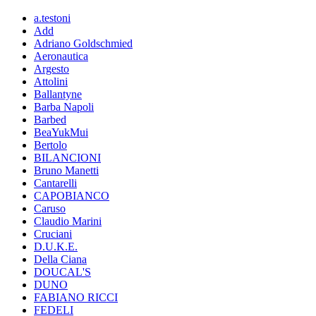
a.testoni
Add
Adriano Goldschmied
Aeronautica
Argesto
Attolini
Ballantyne
Barba Napoli
Barbed
BeaYukMui
Bertolo
BILANCIONI
Bruno Manetti
Cantarelli
CAPOBIANCO
Caruso
Claudio Marini
Cruciani
D.U.K.E.
Della Ciana
DOUCAL'S
DUNO
FABIANO RICCI
FEDELI