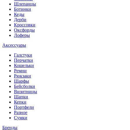
Шлепанцы
Ботинки
Кеды
Дерби
Кроссовки
Оксфорды
Лоферы
Аксессуары
Галстуки
Перчатки
Кошельки
Ремни
Рюкзаки
Шарфы
Бейсболки
Визитницы
Шапки
Кепки
Портфели
Разное
Сумки
Бренды