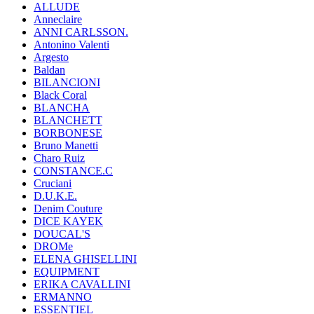
ALLUDE
Anneclaire
ANNI CARLSSON.
Antonino Valenti
Argesto
Baldan
BILANCIONI
Black Coral
BLANCHA
BLANCHETT
BORBONESE
Bruno Manetti
Charo Ruiz
CONSTANCE.C
Cruciani
D.U.K.E.
Denim Couture
DICE KAYEK
DOUCAL'S
DROMe
ELENA GHISELLINI
EQUIPMENT
ERIKA CAVALLINI
ERMANNO
ESSENTIEL