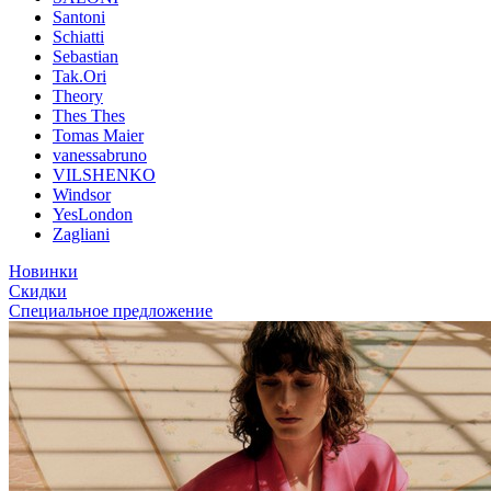
Santoni
Schiatti
Sebastian
Tak.Ori
Theory
Thes Thes
Tomas Maier
vanessabruno
VILSHENKO
Windsor
YesLondon
Zagliani
Новинки
Скидки
Специальное предложение