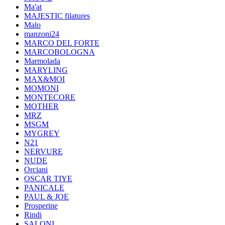
Ma'at
MAJESTIC filatures
Malo
manzoni24
MARCO DEL FORTE
MARCOBOLOGNA
Marmolada
MARYLING
MAX&MOI
MOMONI
MONTECORE
MOTHER
MRZ
MSGM
MYGREY
N21
NERVURE
NUDE
Orciani
OSCAR TIYE
PANICALE
PAUL & JOE
Prosperine
Rindi
SALONI