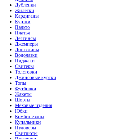
Дубленки
Жилетки
Кардиганы
Куртки
Пальто
Платья
Леггинсы
Джемперы
Лонгсливы
Водолазки
Пиджаки
Свитеры
Толстовки
Джинсовые куртки
Топы
Футболки
Жакеты
Шорты
Меховые изделия
Юбки
Комбинезоны
Купальники
Пуловеры
Свитшоты
Пуховики