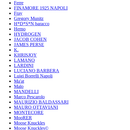
Ferre
FINAMORE 1925 NAPOLI
Fray
Gregory Munitz
H*D*S*N baracco
Herno
HYDROGEN
JACOB COHEN
JAMES PERSE
K.
KHRISJOY
LAMANO
LARDINI
LUCIANO BARBERA
Luigi Borrelli Napoli
Ma'at
Malo
MANDELLI
Marco Pescarolo
MAURIZIO BALDASSARI
MAURO OTTAVIANI
MONTECORE
MooRER
Moose Knuckles
Moose Knuckles©️