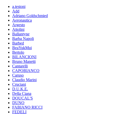
a.testoni
Add
Adriano Goldschmied
Aeronautica
Argesto
Attolini
Ballantyne
Barba Napoli
Barbed
BeaYukMui
Bertolo
BILANCIONI
Bruno Manetti
Cantarelli
CAPOBIANCO
Caruso
Claudio Marini
Cruciani
D.U.K.E.
Della Ciana
DOUCAL'S
DUNO
FABIANO RICCI
FEDELI