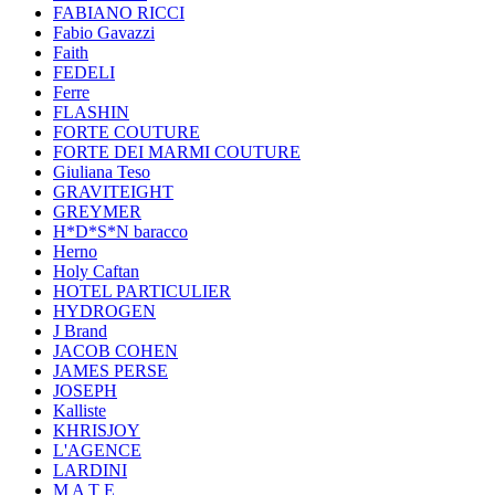
FABIANO RICCI
Fabio Gavazzi
Faith
FEDELI
Ferre
FLASHIN
FORTE COUTURE
FORTE DEI MARMI COUTURE
Giuliana Teso
GRAVITEIGHT
GREYMER
H*D*S*N baracco
Herno
Holy Caftan
HOTEL PARTICULIER
HYDROGEN
J Brand
JACOB COHEN
JAMES PERSE
JOSEPH
Kalliste
KHRISJOY
L'AGENCE
LARDINI
M A T E