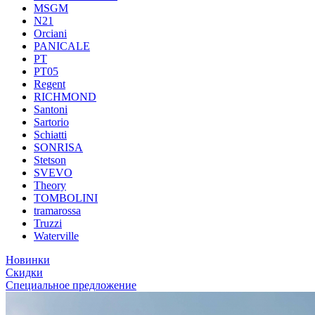
MSGM
N21
Orciani
PANICALE
PT
PT05
Regent
RICHMOND
Santoni
Sartorio
Schiatti
SONRISA
Stetson
SVEVO
Theory
TOMBOLINI
tramarossa
Truzzi
Waterville
Новинки
Скидки
Специальное предложение