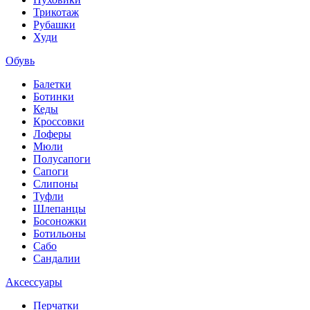
Трикотаж
Рубашки
Худи
Обувь
Балетки
Ботинки
Кеды
Кроссовки
Лоферы
Мюли
Полусапоги
Сапоги
Слипоны
Туфли
Шлепанцы
Босоножки
Ботильоны
Сабо
Сандалии
Аксессуары
Перчатки