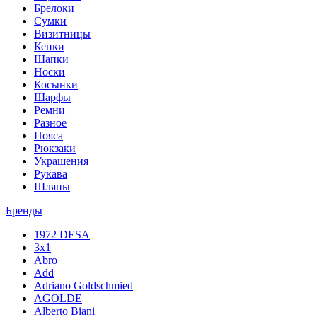
Брелоки
Сумки
Визитницы
Кепки
Шапки
Носки
Косынки
Шарфы
Ремни
Разное
Пояса
Рюкзаки
Украшения
Рукава
Шляпы
Бренды
1972 DESA
3x1
Abro
Add
Adriano Goldschmied
AGOLDE
Alberto Biani