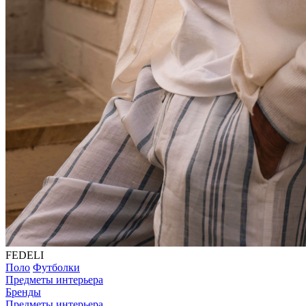
FEDELI
Поло
Футболки
Предметы интерьера
Бренды
Предметы интерьера