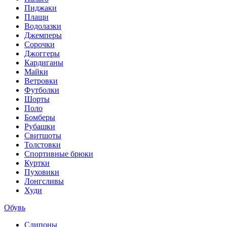
Пиджаки
Плащи
Водолазки
Джемперы
Сорочки
Джоггеры
Кардиганы
Майки
Ветровки
Футболки
Шорты
Поло
Бомберы
Рубашки
Свитшоты
Толстовки
Спортивные брюки
Куртки
Пуховики
Лонгсливы
Худи
Обувь
Слипоны