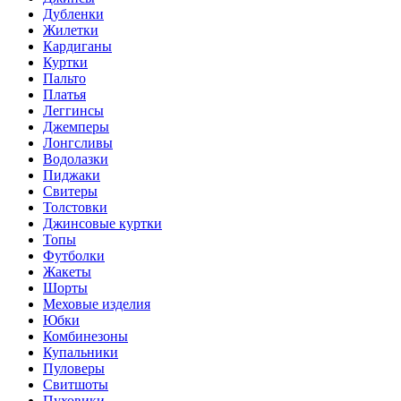
Дубленки
Жилетки
Кардиганы
Куртки
Пальто
Платья
Леггинсы
Джемперы
Лонгсливы
Водолазки
Пиджаки
Свитеры
Толстовки
Джинсовые куртки
Топы
Футболки
Жакеты
Шорты
Меховые изделия
Юбки
Комбинезоны
Купальники
Пуловеры
Свитшоты
Пуховики