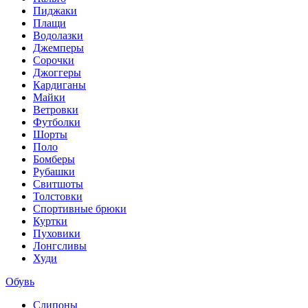
Пиджаки
Плащи
Водолазки
Джемперы
Сорочки
Джоггеры
Кардиганы
Майки
Ветровки
Футболки
Шорты
Поло
Бомберы
Рубашки
Свитшоты
Толстовки
Спортивные брюки
Куртки
Пуховики
Лонгсливы
Худи
Обувь
Слипоны