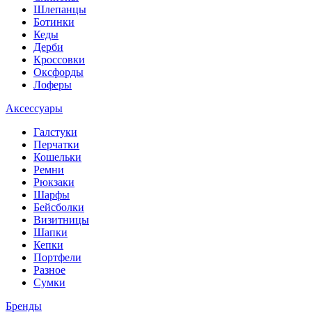
Шлепанцы
Ботинки
Кеды
Дерби
Кроссовки
Оксфорды
Лоферы
Аксессуары
Галстуки
Перчатки
Кошельки
Ремни
Рюкзаки
Шарфы
Бейсболки
Визитницы
Шапки
Кепки
Портфели
Разное
Сумки
Бренды