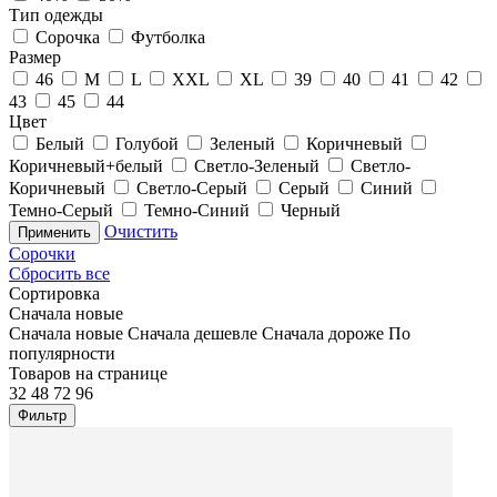
Тип одежды
Сорочка
Футболка
Размер
46
M
L
XXL
XL
39
40
41
42
43
45
44
Цвет
Белый
Голубой
Зеленый
Коричневый
Коричневый+белый
Светло-Зеленый
Светло-
Коричневый
Светло-Серый
Серый
Синий
Темно-Серый
Темно-Синий
Черный
Очистить
Применить
Сорочки
Сбросить все
Сортировка
Сначала новые
Сначала новые
Сначала дешевле
Сначала дороже
По
популярности
Товаров на странице
32
48
72
96
Фильтр