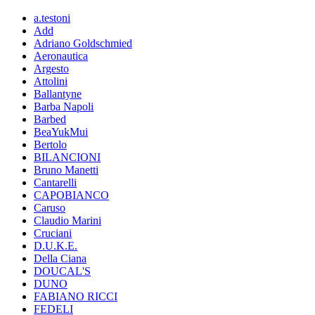
a.testoni
Add
Adriano Goldschmied
Aeronautica
Argesto
Attolini
Ballantyne
Barba Napoli
Barbed
BeaYukMui
Bertolo
BILANCIONI
Bruno Manetti
Cantarelli
CAPOBIANCO
Caruso
Claudio Marini
Cruciani
D.U.K.E.
Della Ciana
DOUCAL'S
DUNO
FABIANO RICCI
FEDELI