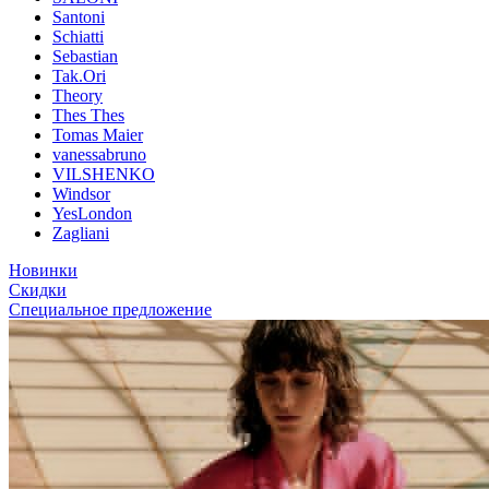
Santoni
Schiatti
Sebastian
Tak.Ori
Theory
Thes Thes
Tomas Maier
vanessabruno
VILSHENKO
Windsor
YesLondon
Zagliani
Новинки
Скидки
Специальное предложение