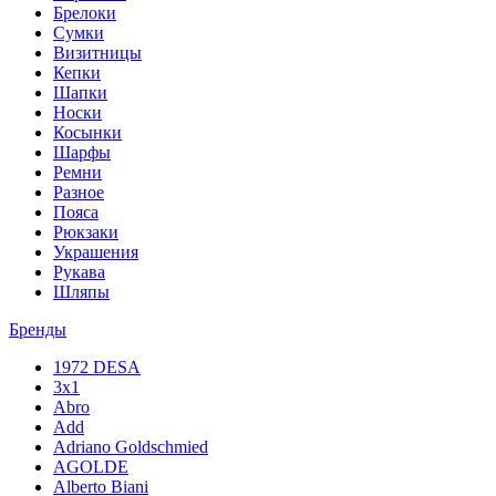
Брелоки
Сумки
Визитницы
Кепки
Шапки
Носки
Косынки
Шарфы
Ремни
Разное
Пояса
Рюкзаки
Украшения
Рукава
Шляпы
Бренды
1972 DESA
3x1
Abro
Add
Adriano Goldschmied
AGOLDE
Alberto Biani