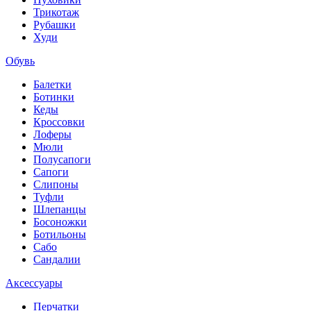
Трикотаж
Рубашки
Худи
Обувь
Балетки
Ботинки
Кеды
Кроссовки
Лоферы
Мюли
Полусапоги
Сапоги
Слипоны
Туфли
Шлепанцы
Босоножки
Ботильоны
Сабо
Сандалии
Аксессуары
Перчатки