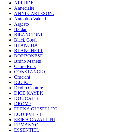
ALLUDE
Anneclaire
ANNI CARLSSON.
Antonino Valenti
Argesto
Baldan
BILANCIONI
Black Coral
BLANCHA
BLANCHETT
BORBONESE
Bruno Manetti
Charo Ruiz
CONSTANCE.C
Cruciani
D.U.K.E.
Denim Couture
DICE KAYEK
DOUCAL'S
DROMe
ELENA GHISELLINI
EQUIPMENT
ERIKA CAVALLINI
ERMANNO
ESSENTIEL