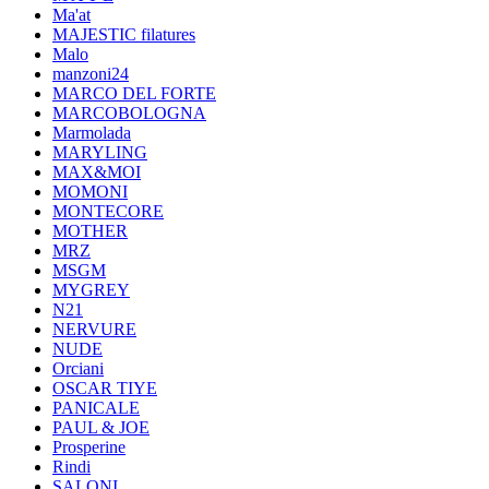
Ma'at
MAJESTIC filatures
Malo
manzoni24
MARCO DEL FORTE
MARCOBOLOGNA
Marmolada
MARYLING
MAX&MOI
MOMONI
MONTECORE
MOTHER
MRZ
MSGM
MYGREY
N21
NERVURE
NUDE
Orciani
OSCAR TIYE
PANICALE
PAUL & JOE
Prosperine
Rindi
SALONI