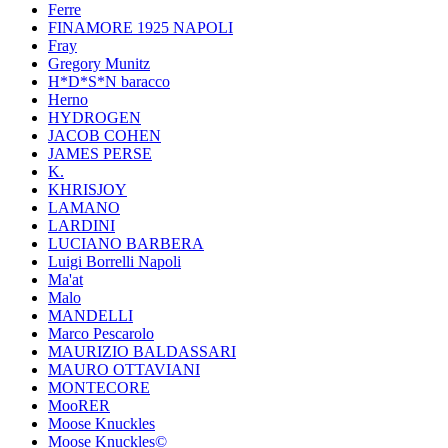
Ferre
FINAMORE 1925 NAPOLI
Fray
Gregory Munitz
H*D*S*N baracco
Herno
HYDROGEN
JACOB COHEN
JAMES PERSE
K.
KHRISJOY
LAMANO
LARDINI
LUCIANO BARBERA
Luigi Borrelli Napoli
Ma'at
Malo
MANDELLI
Marco Pescarolo
MAURIZIO BALDASSARI
MAURO OTTAVIANI
MONTECORE
MooRER
Moose Knuckles
Moose Knuckles©️