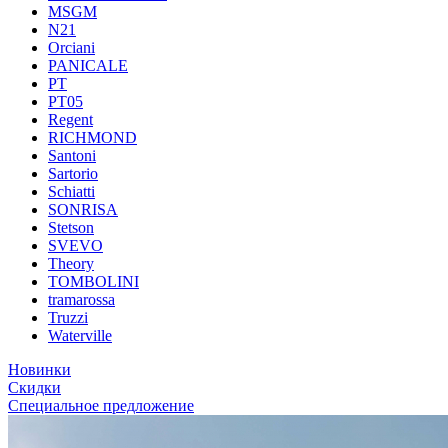
MSGM
N21
Orciani
PANICALE
PT
PT05
Regent
RICHMOND
Santoni
Sartorio
Schiatti
SONRISA
Stetson
SVEVO
Theory
TOMBOLINI
tramarossa
Truzzi
Waterville
Новинки
Скидки
Специальное предложение