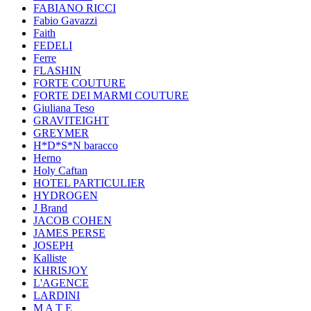
FABIANO RICCI
Fabio Gavazzi
Faith
FEDELI
Ferre
FLASHIN
FORTE COUTURE
FORTE DEI MARMI COUTURE
Giuliana Teso
GRAVITEIGHT
GREYMER
H*D*S*N baracco
Herno
Holy Caftan
HOTEL PARTICULIER
HYDROGEN
J Brand
JACOB COHEN
JAMES PERSE
JOSEPH
Kalliste
KHRISJOY
L'AGENCE
LARDINI
M A T E