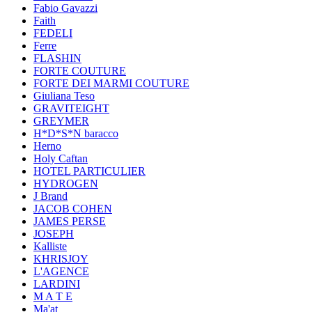
Fabio Gavazzi
Faith
FEDELI
Ferre
FLASHIN
FORTE COUTURE
FORTE DEI MARMI COUTURE
Giuliana Teso
GRAVITEIGHT
GREYMER
H*D*S*N baracco
Herno
Holy Caftan
HOTEL PARTICULIER
HYDROGEN
J Brand
JACOB COHEN
JAMES PERSE
JOSEPH
Kalliste
KHRISJOY
L'AGENCE
LARDINI
M A T E
Ma'at