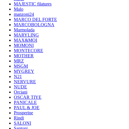
MAJESTIC filatures
Malo
manzoni24
MARCO DEL FORTE
MARCOBOLOGNA
Marmolada
MARYLING
MAX&MOI
MOMONI
MONTECORE
MOTHER
MRZ
MSGM
MYGREY
N21
NERVURE
NUDE
Orciani
OSCAR TIYE
PANICALE
PAUL & JOE
Prosperine
Rindi
SALONI
Santoni