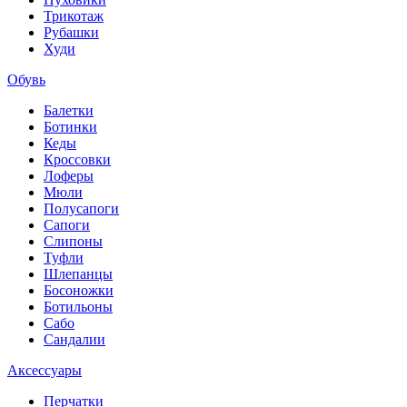
Трикотаж
Рубашки
Худи
Обувь
Балетки
Ботинки
Кеды
Кроссовки
Лоферы
Мюли
Полусапоги
Сапоги
Слипоны
Туфли
Шлепанцы
Босоножки
Ботильоны
Сабо
Сандалии
Аксессуары
Перчатки