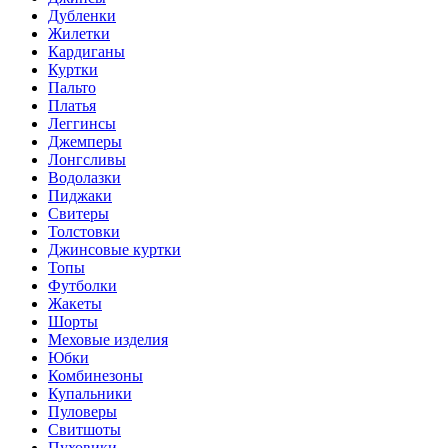
Дубленки
Жилетки
Кардиганы
Куртки
Пальто
Платья
Леггинсы
Джемперы
Лонгсливы
Водолазки
Пиджаки
Свитеры
Толстовки
Джинсовые куртки
Топы
Футболки
Жакеты
Шорты
Меховые изделия
Юбки
Комбинезоны
Купальники
Пуловеры
Свитшоты
Пуховики