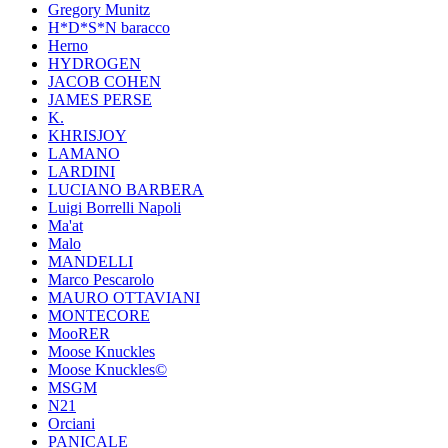
Gregory Munitz
H*D*S*N baracco
Herno
HYDROGEN
JACOB COHEN
JAMES PERSE
K.
KHRISJOY
LAMANO
LARDINI
LUCIANO BARBERA
Luigi Borrelli Napoli
Ma'at
Malo
MANDELLI
Marco Pescarolo
MAURO OTTAVIANI
MONTECORE
MooRER
Moose Knuckles
Moose Knuckles©️
MSGM
N21
Orciani
PANICALE