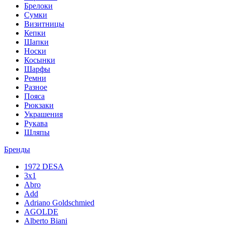
Брелоки
Сумки
Визитницы
Кепки
Шапки
Носки
Косынки
Шарфы
Ремни
Разное
Пояса
Рюкзаки
Украшения
Рукава
Шляпы
Бренды
1972 DESA
3x1
Abro
Add
Adriano Goldschmied
AGOLDE
Alberto Biani