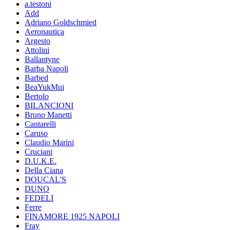
a.testoni
Add
Adriano Goldschmied
Aeronautica
Argesto
Attolini
Ballantyne
Barba Napoli
Barbed
BeaYukMui
Bertolo
BILANCIONI
Bruno Manetti
Cantarelli
Caruso
Claudio Marini
Cruciani
D.U.K.E.
Della Ciana
DOUCAL'S
DUNO
FEDELI
Ferre
FINAMORE 1925 NAPOLI
Fray