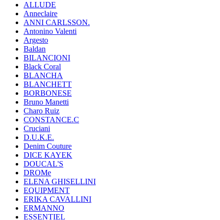
ALLUDE
Anneclaire
ANNI CARLSSON.
Antonino Valenti
Argesto
Baldan
BILANCIONI
Black Coral
BLANCHA
BLANCHETT
BORBONESE
Bruno Manetti
Charo Ruiz
CONSTANCE.C
Cruciani
D.U.K.E.
Denim Couture
DICE KAYEK
DOUCAL'S
DROMe
ELENA GHISELLINI
EQUIPMENT
ERIKA CAVALLINI
ERMANNO
ESSENTIEL