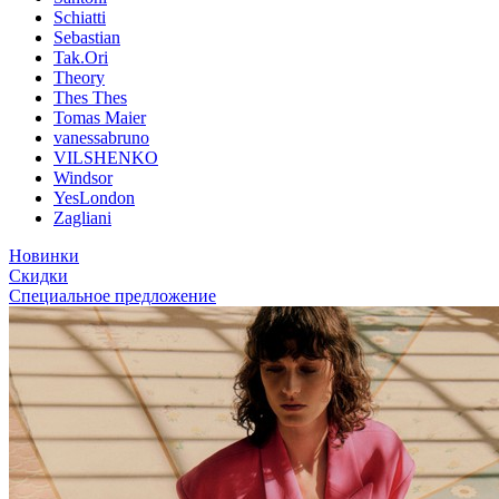
Schiatti
Sebastian
Tak.Ori
Theory
Thes Thes
Tomas Maier
vanessabruno
VILSHENKO
Windsor
YesLondon
Zagliani
Новинки
Скидки
Специальное предложение