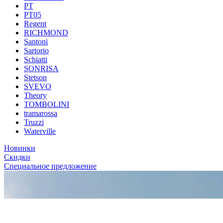
PT
PT05
Regent
RICHMOND
Santoni
Sartorio
Schiatti
SONRISA
Stetson
SVEVO
Theory
TOMBOLINI
tramarossa
Truzzi
Waterville
Новинки
Скидки
Специальное предложение