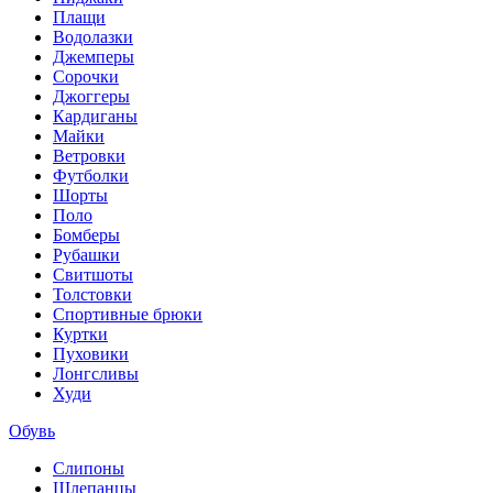
Плащи
Водолазки
Джемперы
Сорочки
Джоггеры
Кардиганы
Майки
Ветровки
Футболки
Шорты
Поло
Бомберы
Рубашки
Свитшоты
Толстовки
Спортивные брюки
Куртки
Пуховики
Лонгсливы
Худи
Обувь
Слипоны
Шлепанцы