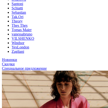
Santoni
Schiatti
Sebastian
Tak.Ori
Theory
Thes Thes
Tomas Maier
vanessabruno
VILSHENKO
Windsor
YesLondon
Zagliani
Новинки
Скидки
Специальное предложение