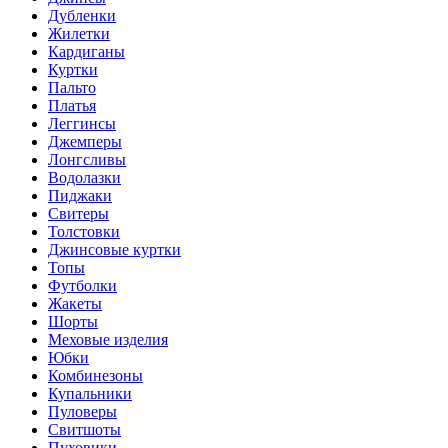
Дубленки
Жилетки
Кардиганы
Куртки
Пальто
Платья
Леггинсы
Джемперы
Лонгсливы
Водолазки
Пиджаки
Свитеры
Толстовки
Джинсовые куртки
Топы
Футболки
Жакеты
Шорты
Меховые изделия
Юбки
Комбинезоны
Купальники
Пуловеры
Свитшоты
Пуховики