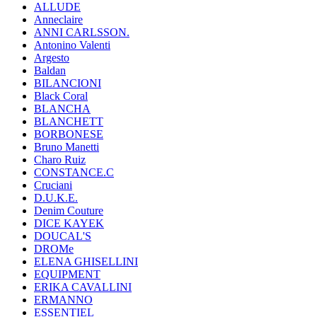
ALLUDE
Anneclaire
ANNI CARLSSON.
Antonino Valenti
Argesto
Baldan
BILANCIONI
Black Coral
BLANCHA
BLANCHETT
BORBONESE
Bruno Manetti
Charo Ruiz
CONSTANCE.C
Cruciani
D.U.K.E.
Denim Couture
DICE KAYEK
DOUCAL'S
DROMe
ELENA GHISELLINI
EQUIPMENT
ERIKA CAVALLINI
ERMANNO
ESSENTIEL