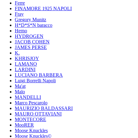
Ferre
FINAMORE 1925 NAPOLI
Fray
Gregory Munitz
H*D*S*N baracco
Herno
HYDROGEN
JACOB COHEN
JAMES PERSE
K.
KHRISJOY
LAMANO
LARDINI
LUCIANO BARBERA
Luigi Borrelli Napoli
Ma'at
Malo
MANDELLI
Marco Pescarolo
MAURIZIO BALDASSARI
MAURO OTTAVIANI
MONTECORE
MooRER
Moose Knuckles
Moose Knuckles©️