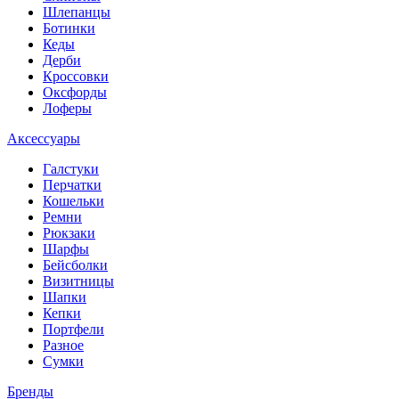
Шлепанцы
Ботинки
Кеды
Дерби
Кроссовки
Оксфорды
Лоферы
Аксессуары
Галстуки
Перчатки
Кошельки
Ремни
Рюкзаки
Шарфы
Бейсболки
Визитницы
Шапки
Кепки
Портфели
Разное
Сумки
Бренды