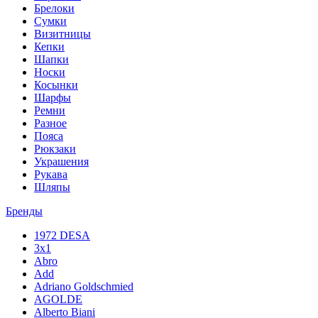
Брелоки
Сумки
Визитницы
Кепки
Шапки
Носки
Косынки
Шарфы
Ремни
Разное
Пояса
Рюкзаки
Украшения
Рукава
Шляпы
Бренды
1972 DESA
3x1
Abro
Add
Adriano Goldschmied
AGOLDE
Alberto Biani