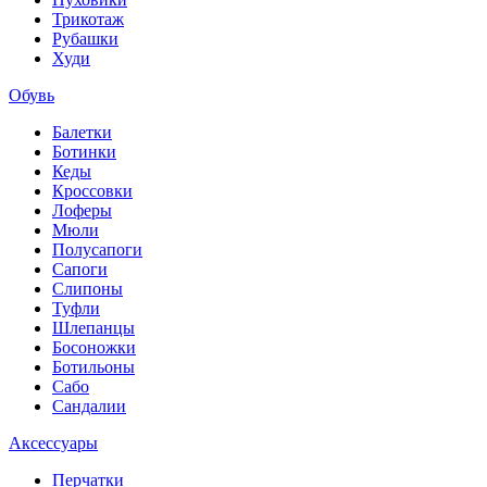
Трикотаж
Рубашки
Худи
Обувь
Балетки
Ботинки
Кеды
Кроссовки
Лоферы
Мюли
Полусапоги
Сапоги
Слипоны
Туфли
Шлепанцы
Босоножки
Ботильоны
Сабо
Сандалии
Аксессуары
Перчатки