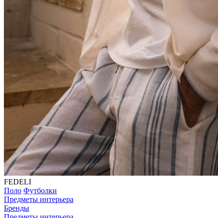
FEDELI
Поло
Футболки
Предметы интерьера
Бренды
Предметы интерьера