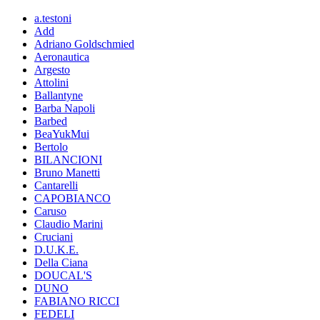
a.testoni
Add
Adriano Goldschmied
Aeronautica
Argesto
Attolini
Ballantyne
Barba Napoli
Barbed
BeaYukMui
Bertolo
BILANCIONI
Bruno Manetti
Cantarelli
CAPOBIANCO
Caruso
Claudio Marini
Cruciani
D.U.K.E.
Della Ciana
DOUCAL'S
DUNO
FABIANO RICCI
FEDELI