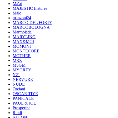
Ma'at
MAJESTIC filatures
Malo
manzoni24
MARCO DEL FORTE
MARCOBOLOGNA
Marmolada
MARYLING
MAX&MOI
MOMONI
MONTECORE
MOTHER
MRZ
MSGM
MYGREY
N21
NERVURE
NUDE
Orciani
OSCAR TIYE
PANICALE
PAUL & JOE
Prosperine
Rindi
SALONI