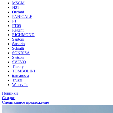
MSGM
N21
Orciani
PANICALE
PT
PT05
Regent
RICHMOND
Santoni
Sartorio
Schiatti
SONRISA
Stetson
SVEVO
Theory
TOMBOLINI
tramarossa
Truzzi
Waterville
Новинки
Скидки
Специальное предложение