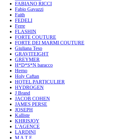
FABIANO RICCI
Fabio Gavazzi
Faith
FEDELI
Ferre
FLASHIN
FORTE COUTURE
FORTE DEI MARMI COUTURE
Giuliana Teso
GRAVITEIGHT
GREYMER
H*D*S*N baracco
Herno
Holy Caftan
HOTEL PARTICULIER
HYDROGEN
J Brand
JACOB COHEN
JAMES PERSE
JOSEPH
Kalliste
KHRISJOY
L'AGENCE
LARDINI
M A T E