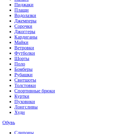
Пиджаки
Плащи
Водолазки
Джемперы
Сорочки
Джоггеры
Кардиганы
Майки
Ветровки
Футболки
Шорты
Поло
Бомберы
Рубашки
Свитшоты
Толстовки
Спортивные брюки
Куртки
Пуховики
Лонгсливы
Худи
Обувь
Слипоны