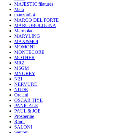
MAJESTIC filatures
Malo
manzoni24
MARCO DEL FORTE
MARCOBOLOGNA
Marmolada
MARYLING
MAX&MOI
MOMONI
MONTECORE
MOTHER
MRZ
MSGM
MYGREY
N21
NERVURE
NUDE
Orciani
OSCAR TIYE
PANICALE
PAUL & JOE
Prosperine
Rindi
SALONI
Santoni