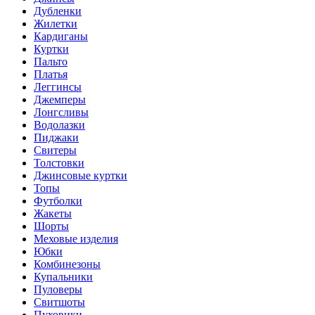
Дубленки
Жилетки
Кардиганы
Куртки
Пальто
Платья
Леггинсы
Джемперы
Лонгсливы
Водолазки
Пиджаки
Свитеры
Толстовки
Джинсовые куртки
Топы
Футболки
Жакеты
Шорты
Меховые изделия
Юбки
Комбинезоны
Купальники
Пуловеры
Свитшоты
Пуховики