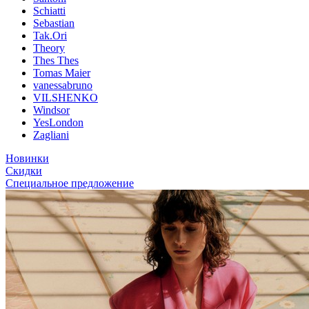
Schiatti
Sebastian
Tak.Ori
Theory
Thes Thes
Tomas Maier
vanessabruno
VILSHENKO
Windsor
YesLondon
Zagliani
Новинки
Скидки
Специальное предложение