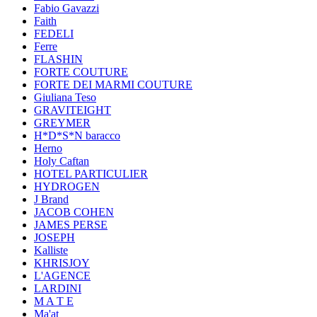
Fabio Gavazzi
Faith
FEDELI
Ferre
FLASHIN
FORTE COUTURE
FORTE DEI MARMI COUTURE
Giuliana Teso
GRAVITEIGHT
GREYMER
H*D*S*N baracco
Herno
Holy Caftan
HOTEL PARTICULIER
HYDROGEN
J Brand
JACOB COHEN
JAMES PERSE
JOSEPH
Kalliste
KHRISJOY
L'AGENCE
LARDINI
M A T E
Ma'at