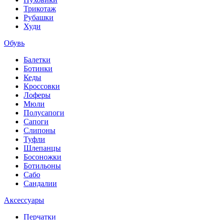
Трикотаж
Рубашки
Худи
Обувь
Балетки
Ботинки
Кеды
Кроссовки
Лоферы
Мюли
Полусапоги
Сапоги
Слипоны
Туфли
Шлепанцы
Босоножки
Ботильоны
Сабо
Сандалии
Аксессуары
Перчатки