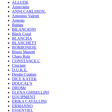
ALLUDE
Anneclaire
ANNI CARLSSON.
Antonino Valenti
Argesto
Baldan
BILANCIONI
Black Coral
BLANCHA
BLANCHETT
BORBONESE
Bruno Manetti
Charo Ruiz
CONSTANCE.C
Cruciani
D.U.K.E.
Denim Couture
DICE KAYEK
DOUCAL'S
DROMe
ELENA GHISELLINI
EQUIPMENT
ERIKA CAVALLINI
ERMANNO
ESSENTIEL