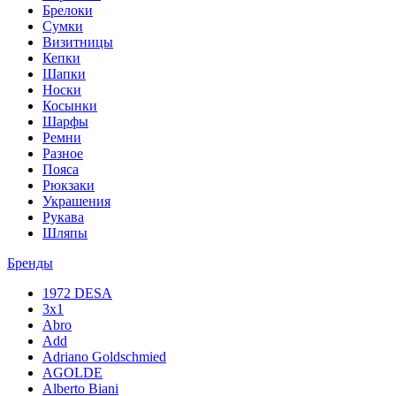
Брелоки
Сумки
Визитницы
Кепки
Шапки
Носки
Косынки
Шарфы
Ремни
Разное
Пояса
Рюкзаки
Украшения
Рукава
Шляпы
Бренды
1972 DESA
3x1
Abro
Add
Adriano Goldschmied
AGOLDE
Alberto Biani