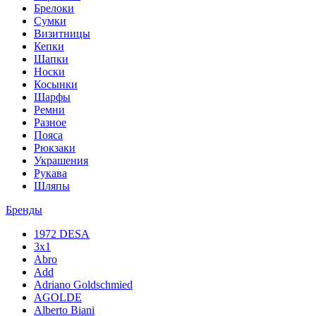
Брелоки
Сумки
Визитницы
Кепки
Шапки
Носки
Косынки
Шарфы
Ремни
Разное
Пояса
Рюкзаки
Украшения
Рукава
Шляпы
Бренды
1972 DESA
3x1
Abro
Add
Adriano Goldschmied
AGOLDE
Alberto Biani