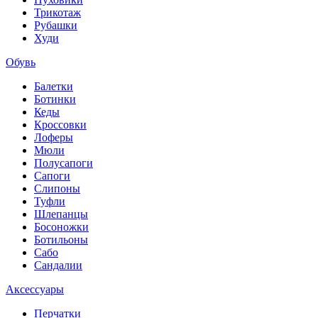
Трикотаж
Рубашки
Худи
Обувь
Балетки
Ботинки
Кеды
Кроссовки
Лоферы
Мюли
Полусапоги
Сапоги
Слипоны
Туфли
Шлепанцы
Босоножки
Ботильоны
Сабо
Сандалии
Аксессуары
Перчатки