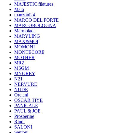
MAJESTIC filatures
Malo
manzoni24
MARCO DEL FORTE
MARCOBOLOGNA
Marmolada
MARYLING
MAX&MOI
MOMONI
MONTECORE
MOTHER
MRZ
MSGM
MYGREY
N21
NERVURE
NUDE
Orciani
OSCAR TIYE
PANICALE
PAUL & JOE
Prosperine
Rindi
SALONI
Santoni