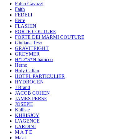
Fabio Gavazzi
Faith
FEDELI
Ferre
FLASHIN
FORTE COUTURE
FORTE DEI MARMI COUTURE
Giuliana Teso
GRAVITEIGHT
GREYMER
H*D*S*N baracco
Herno
Holy Caftan
HOTEL PARTICULIER
HYDROGEN
J Brand
JACOB COHEN
JAMES PERSE
JOSEPH
Kalliste
KHRISJOY
L'AGENCE
LARDINI
M A T E
Ma'at