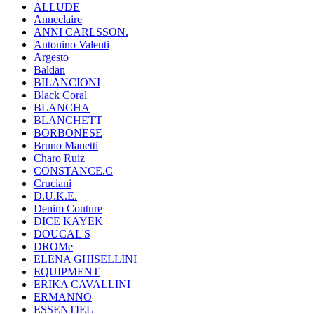
ALLUDE
Anneclaire
ANNI CARLSSON.
Antonino Valenti
Argesto
Baldan
BILANCIONI
Black Coral
BLANCHA
BLANCHETT
BORBONESE
Bruno Manetti
Charo Ruiz
CONSTANCE.C
Cruciani
D.U.K.E.
Denim Couture
DICE KAYEK
DOUCAL'S
DROMe
ELENA GHISELLINI
EQUIPMENT
ERIKA CAVALLINI
ERMANNO
ESSENTIEL