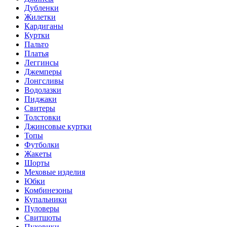
Дубленки
Жилетки
Кардиганы
Куртки
Пальто
Платья
Леггинсы
Джемперы
Лонгсливы
Водолазки
Пиджаки
Свитеры
Толстовки
Джинсовые куртки
Топы
Футболки
Жакеты
Шорты
Меховые изделия
Юбки
Комбинезоны
Купальники
Пуловеры
Свитшоты
Пуховики