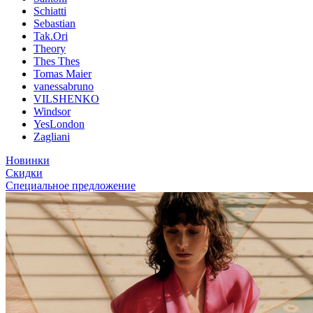
Schiatti
Sebastian
Tak.Ori
Theory
Thes Thes
Tomas Maier
vanessabruno
VILSHENKO
Windsor
YesLondon
Zagliani
Новинки
Скидки
Специальное предложение