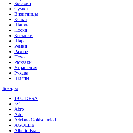
Брелоки
Сумки
Визитницы
Кепки
Шапки
Носки
Косынки
Шарфы
Ремни
Разное
Пояса
Рюкзаки
Украшения
Рукава
Шляпы
Бренды
1972 DESA
3x1
Abro
Add
Adriano Goldschmied
AGOLDE
Alberto Biani