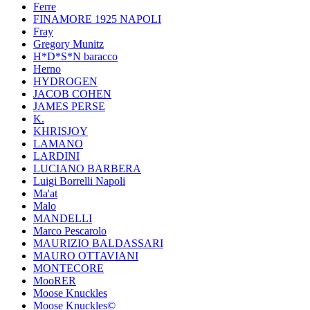
Ferre
FINAMORE 1925 NAPOLI
Fray
Gregory Munitz
H*D*S*N baracco
Herno
HYDROGEN
JACOB COHEN
JAMES PERSE
K.
KHRISJOY
LAMANO
LARDINI
LUCIANO BARBERA
Luigi Borrelli Napoli
Ma'at
Malo
MANDELLI
Marco Pescarolo
MAURIZIO BALDASSARI
MAURO OTTAVIANI
MONTECORE
MooRER
Moose Knuckles
Moose Knuckles©️