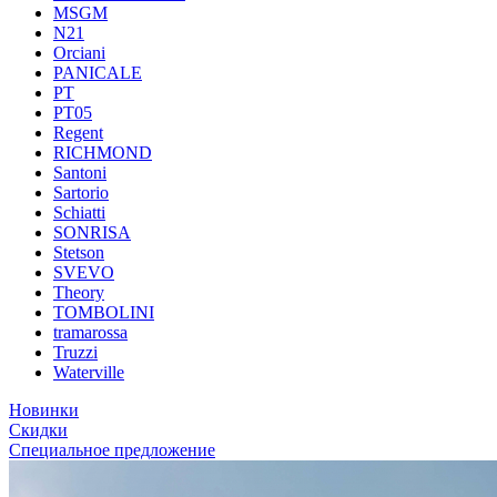
MSGM
N21
Orciani
PANICALE
PT
PT05
Regent
RICHMOND
Santoni
Sartorio
Schiatti
SONRISA
Stetson
SVEVO
Theory
TOMBOLINI
tramarossa
Truzzi
Waterville
Новинки
Скидки
Специальное предложение