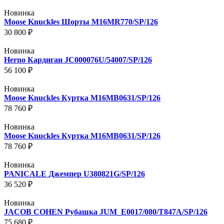
Новинка
Moose Knuckles Шорты M16MR770/SP/126
30 800 ₽
Новинка
Herno Кардиган JC000076U/54007/SP/126
56 100 ₽
Новинка
Moose Knuckles Куртка M16MB0631/SP/126
78 760 ₽
Новинка
Moose Knuckles Куртка M16MB0631/SP/126
78 760 ₽
Новинка
PANICALE Джемпер U380821G/SP/126
36 520 ₽
Новинка
JACOB COHEN Рубашка JUM_E0017/080/T847A/SP/126
75 680 ₽