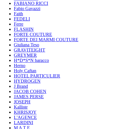
FABIANO RICCI
Fabio Gavazzi
Faith
FEDELI
Ferre
FLASHIN
FORTE COUTURE
FORTE DEI MARMI COUTURE
Giuliana Teso
GRAVITEIGHT
GREYMER
H*D*S*N baracco
Herno
Holy Caftan
HOTEL PARTICULIER
HYDROGEN
J Brand
JACOB COHEN
JAMES PERSE
JOSEPH
Kalliste
KHRISJOY
L'AGENCE
LARDINI
M A T E