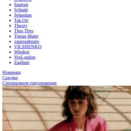
Santoni
Schiatti
Sebastian
Tak.Ori
Theory
Thes Thes
Tomas Maier
vanessabruno
VILSHENKO
Windsor
YesLondon
Zagliani
Новинки
Скидки
Специальное предложение