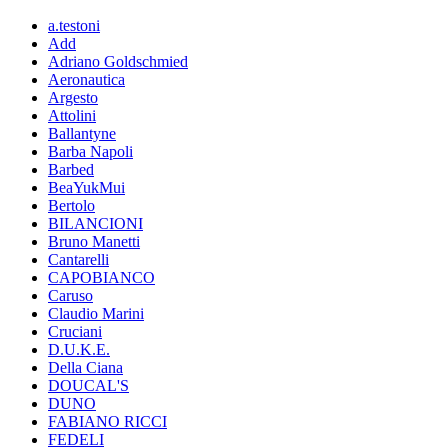
a.testoni
Add
Adriano Goldschmied
Aeronautica
Argesto
Attolini
Ballantyne
Barba Napoli
Barbed
BeaYukMui
Bertolo
BILANCIONI
Bruno Manetti
Cantarelli
CAPOBIANCO
Caruso
Claudio Marini
Cruciani
D.U.K.E.
Della Ciana
DOUCAL'S
DUNO
FABIANO RICCI
FEDELI