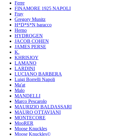
Ferre
FINAMORE 1925 NAPOLI
Fray
Gregory Munitz
H*D*S*N baracco
Herno
HYDROGEN
JACOB COHEN
JAMES PERSE
K.
KHRISJOY
LAMANO
LARDINI
LUCIANO BARBERA
Luigi Borrelli Napoli
Ma'at
Malo
MANDELLI
Marco Pescarolo
MAURIZIO BALDASSARI
MAURO OTTAVIANI
MONTECORE
MooRER
Moose Knuckles
Moose Knuckles©️