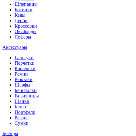
Шлепанцы
Ботинки
Кеды
Дерби
Кроссовки
Оксфорды
Лоферы
Аксессуары
Галстуки
Перчатки
Кошельки
Ремни
Рюкзаки
Шарфы
Бейсболки
Визитницы
Шапки
Кепки
Портфели
Разное
Сумки
Бренды