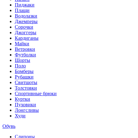
Пиджаки
Плащи
Водолазки
Джемперы
Сорочки
Джоггеры
Кардиганы
Майки
Ветровки
Футболки
Шорты
Поло
Бомберы
Рубашки
Свитшоты
Толстовки
Спортивные брюки
Куртки
Пуховики
Лонгсливы
Худи
Обувь
Слипоны