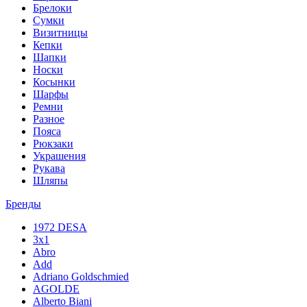
Брелоки
Сумки
Визитницы
Кепки
Шапки
Носки
Косынки
Шарфы
Ремни
Разное
Пояса
Рюкзаки
Украшения
Рукава
Шляпы
Бренды
1972 DESA
3x1
Abro
Add
Adriano Goldschmied
AGOLDE
Alberto Biani