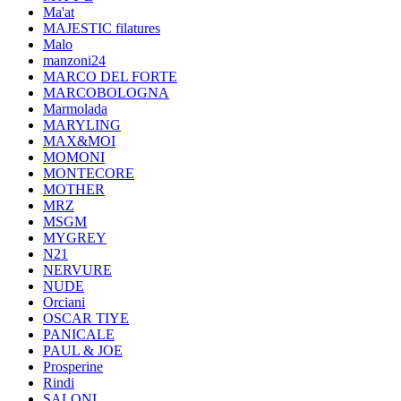
Ma'at
MAJESTIC filatures
Malo
manzoni24
MARCO DEL FORTE
MARCOBOLOGNA
Marmolada
MARYLING
MAX&MOI
MOMONI
MONTECORE
MOTHER
MRZ
MSGM
MYGREY
N21
NERVURE
NUDE
Orciani
OSCAR TIYE
PANICALE
PAUL & JOE
Prosperine
Rindi
SALONI