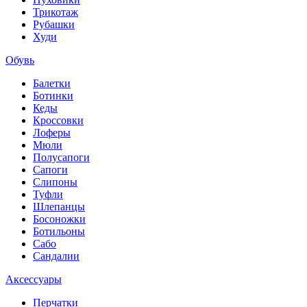
Трикотаж
Рубашки
Худи
Обувь
Балетки
Ботинки
Кеды
Кроссовки
Лоферы
Мюли
Полусапоги
Сапоги
Слипоны
Туфли
Шлепанцы
Босоножки
Ботильоны
Сабо
Сандалии
Аксессуары
Перчатки