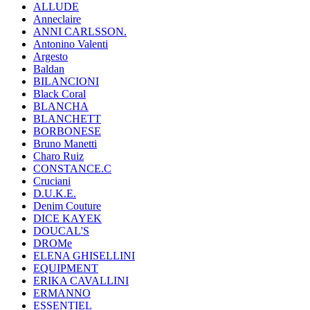
ALLUDE
Anneclaire
ANNI CARLSSON.
Antonino Valenti
Argesto
Baldan
BILANCIONI
Black Coral
BLANCHA
BLANCHETT
BORBONESE
Bruno Manetti
Charo Ruiz
CONSTANCE.C
Cruciani
D.U.K.E.
Denim Couture
DICE KAYEK
DOUCAL'S
DROMe
ELENA GHISELLINI
EQUIPMENT
ERIKA CAVALLINI
ERMANNO
ESSENTIEL