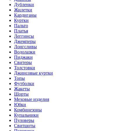
Дубленки
Жилетки
Кардиганы
Куртки
Пальто
Платья
Леггинсы
Джемперы
Лонгсливы
Водолазки
Пиджаки
Свитеры
Толстовки
Джинсовые куртки
Топы
Футболки
Жакеты
Шорты
Меховые изделия
Юбки
Комбинезоны
Купальники
Пуловеры
Свитшоты
Пуховики