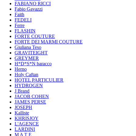
FABIANO RICCI
Fabio Gavazzi
Faith
FEDELI
Ferre
FLASHIN
FORTE COUTURE
FORTE DEI MARMI COUTURE
Giuliana Teso
GRAVITEIGHT
GREYMER
H*D*S*N baracco
Herno
Holy Caftan
HOTEL PARTICULIER
HYDROGEN
J Brand
JACOB COHEN
JAMES PERSE
JOSEPH
Kalliste
KHRISJOY
L'AGENCE
LARDINI
M A T E