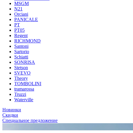
MSGM
N21
Orciani
PANICALE
PT
PT05
Regent
RICHMOND
Santoni
Sartorio
Schiatti
SONRISA
Stetson
SVEVO
Theory
TOMBOLINI
tramarossa
Truzzi
Waterville
Новинки
Скидки
Специальное предложение