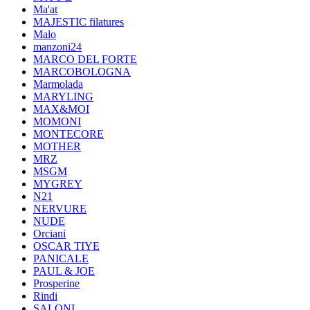
Ma'at
MAJESTIC filatures
Malo
manzoni24
MARCO DEL FORTE
MARCOBOLOGNA
Marmolada
MARYLING
MAX&MOI
MOMONI
MONTECORE
MOTHER
MRZ
MSGM
MYGREY
N21
NERVURE
NUDE
Orciani
OSCAR TIYE
PANICALE
PAUL & JOE
Prosperine
Rindi
SALONI