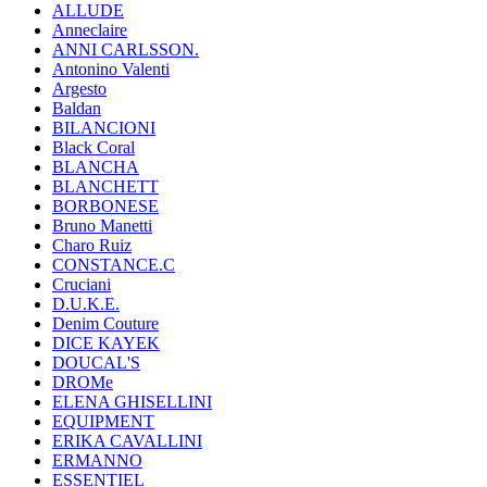
ALLUDE
Anneclaire
ANNI CARLSSON.
Antonino Valenti
Argesto
Baldan
BILANCIONI
Black Coral
BLANCHA
BLANCHETT
BORBONESE
Bruno Manetti
Charo Ruiz
CONSTANCE.C
Cruciani
D.U.K.E.
Denim Couture
DICE KAYEK
DOUCAL'S
DROMe
ELENA GHISELLINI
EQUIPMENT
ERIKA CAVALLINI
ERMANNO
ESSENTIEL