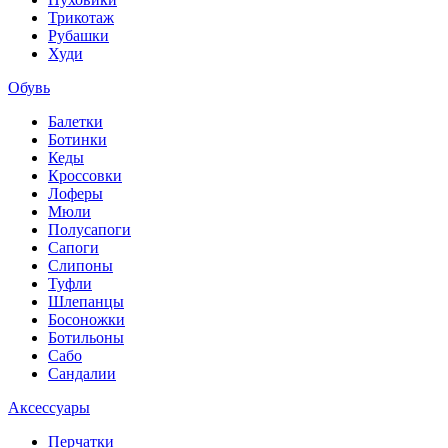
Трикотаж
Рубашки
Худи
Обувь
Балетки
Ботинки
Кеды
Кроссовки
Лоферы
Мюли
Полусапоги
Сапоги
Слипоны
Туфли
Шлепанцы
Босоножки
Ботильоны
Сабо
Сандалии
Аксессуары
Перчатки