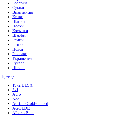
Брелоки
Сумки
Визитницы
Кепки
Шапки
Носки
Косынки
Шарфы
Ремни
Разное
Пояса
Рюкзаки
Украшения
Рукава
Шляпы
Бренды
1972 DESA
3x1
Abro
Add
Adriano Goldschmied
AGOLDE
Alberto Biani