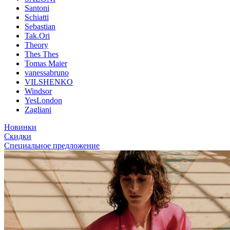
Santoni
Schiatti
Sebastian
Tak.Ori
Theory
Thes Thes
Tomas Maier
vanessabruno
VILSHENKO
Windsor
YesLondon
Zagliani
Новинки
Скидки
Специальное предложение