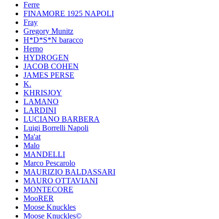
Ferre
FINAMORE 1925 NAPOLI
Fray
Gregory Munitz
H*D*S*N baracco
Herno
HYDROGEN
JACOB COHEN
JAMES PERSE
K.
KHRISJOY
LAMANO
LARDINI
LUCIANO BARBERA
Luigi Borrelli Napoli
Ma'at
Malo
MANDELLI
Marco Pescarolo
MAURIZIO BALDASSARI
MAURO OTTAVIANI
MONTECORE
MooRER
Moose Knuckles
Moose Knuckles©️