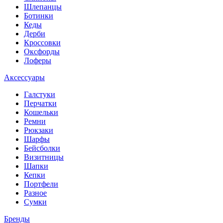
Шлепанцы
Ботинки
Кеды
Дерби
Кроссовки
Оксфорды
Лоферы
Аксессуары
Галстуки
Перчатки
Кошельки
Ремни
Рюкзаки
Шарфы
Бейсболки
Визитницы
Шапки
Кепки
Портфели
Разное
Сумки
Бренды