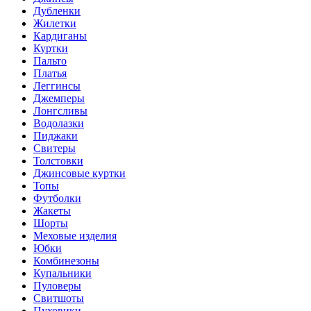
Дубленки
Жилетки
Кардиганы
Куртки
Пальто
Платья
Леггинсы
Джемперы
Лонгсливы
Водолазки
Пиджаки
Свитеры
Толстовки
Джинсовые куртки
Топы
Футболки
Жакеты
Шорты
Меховые изделия
Юбки
Комбинезоны
Купальники
Пуловеры
Свитшоты
Пуховики