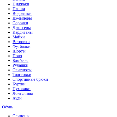
Пиджаки
Плащи
Водолазки
Джемперы
Сорочки
Джоггеры
Кардиганы
Майки
Ветровки
Футболки
Шорты
Поло
Бомберы
Рубашки
Свитшоты
Толстовки
Спортивные брюки
Куртки
Пуховики
Лонгсливы
Худи
Обувь
Слипоны