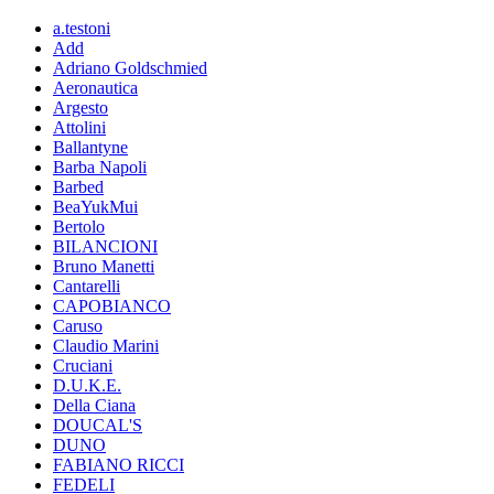
a.testoni
Add
Adriano Goldschmied
Aeronautica
Argesto
Attolini
Ballantyne
Barba Napoli
Barbed
BeaYukMui
Bertolo
BILANCIONI
Bruno Manetti
Cantarelli
CAPOBIANCO
Caruso
Claudio Marini
Cruciani
D.U.K.E.
Della Ciana
DOUCAL'S
DUNO
FABIANO RICCI
FEDELI