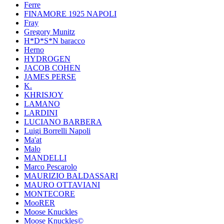
Ferre
FINAMORE 1925 NAPOLI
Fray
Gregory Munitz
H*D*S*N baracco
Herno
HYDROGEN
JACOB COHEN
JAMES PERSE
K.
KHRISJOY
LAMANO
LARDINI
LUCIANO BARBERA
Luigi Borrelli Napoli
Ma'at
Malo
MANDELLI
Marco Pescarolo
MAURIZIO BALDASSARI
MAURO OTTAVIANI
MONTECORE
MooRER
Moose Knuckles
Moose Knuckles©️