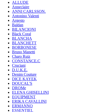
ALLUDE
Anneclaire
ANNI CARLSSON.
Antonino Valenti
Argesto
Baldan
BILANCIONI
Black Coral
BLANCHA
BLANCHETT
BORBONESE
Bruno Manetti
Charo Ruiz
CONSTANCE.C
Cruciani
D.U.K.E.
Denim Couture
DICE KAYEK
DOUCAL'S
DROMe
ELENA GHISELLINI
EQUIPMENT
ERIKA CAVALLINI
ERMANNO
ESSENTIEL