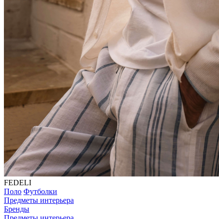
FEDELI
Поло
Футболки
Предметы интерьера
Бренды
Предметы интерьера