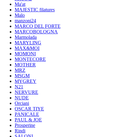
Ma'at
MAJESTIC filatures
Malo
manzoni24
MARCO DEL FORTE
MARCOBOLOGNA
Marmolada
MARYLING
MAX&MOI
MOMONI
MONTECORE
MOTHER
MRZ
MSGM
MYGREY
N21
NERVURE
NUDE
Orciani
OSCAR TIYE
PANICALE
PAUL & JOE
Prosperine
Rindi
SALONI