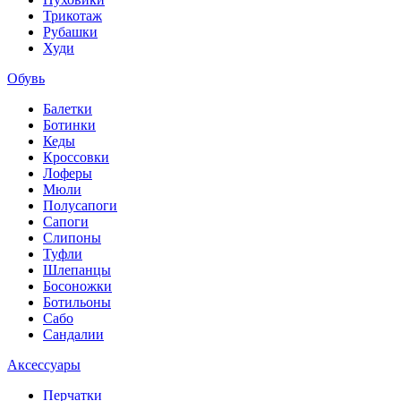
Трикотаж
Рубашки
Худи
Обувь
Балетки
Ботинки
Кеды
Кроссовки
Лоферы
Мюли
Полусапоги
Сапоги
Слипоны
Туфли
Шлепанцы
Босоножки
Ботильоны
Сабо
Сандалии
Аксессуары
Перчатки