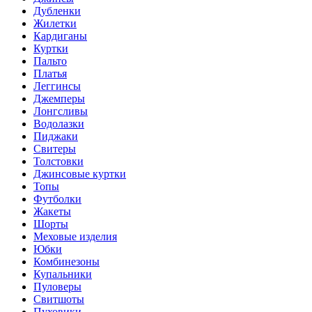
Дубленки
Жилетки
Кардиганы
Куртки
Пальто
Платья
Леггинсы
Джемперы
Лонгсливы
Водолазки
Пиджаки
Свитеры
Толстовки
Джинсовые куртки
Топы
Футболки
Жакеты
Шорты
Меховые изделия
Юбки
Комбинезоны
Купальники
Пуловеры
Свитшоты
Пуховики