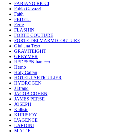
FABIANO RICCI
Fabio Gavazzi
Faith
FEDELI
Ferre
FLASHIN
FORTE COUTURE
FORTE DEI MARMI COUTURE
Giuliana Teso
GRAVITEIGHT
GREYMER
H*D*S*N baracco
Herno
Holy Caftan
HOTEL PARTICULIER
HYDROGEN
J Brand
JACOB COHEN
JAMES PERSE
JOSEPH
Kalliste
KHRISJOY
L'AGENCE
LARDINI
M A T E