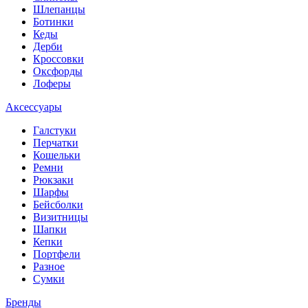
Шлепанцы
Ботинки
Кеды
Дерби
Кроссовки
Оксфорды
Лоферы
Аксессуары
Галстуки
Перчатки
Кошельки
Ремни
Рюкзаки
Шарфы
Бейсболки
Визитницы
Шапки
Кепки
Портфели
Разное
Сумки
Бренды