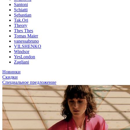
Santoni
Schiatti
Sebastian
Tak.Ori
Theory
Thes Thes
Tomas Maier
vanessabruno
VILSHENKO
Windsor
YesLondon
Zagliani
Новинки
Скидки
Специальное предложение