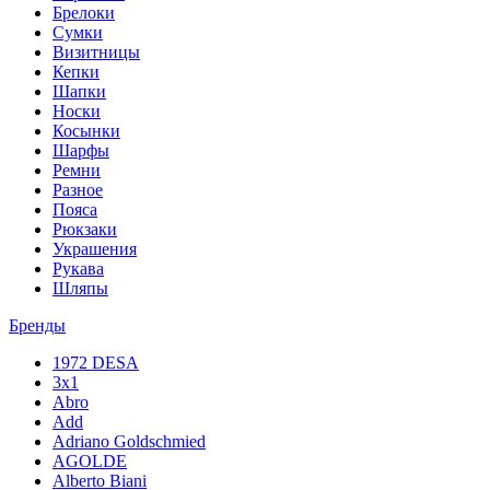
Брелоки
Сумки
Визитницы
Кепки
Шапки
Носки
Косынки
Шарфы
Ремни
Разное
Пояса
Рюкзаки
Украшения
Рукава
Шляпы
Бренды
1972 DESA
3x1
Abro
Add
Adriano Goldschmied
AGOLDE
Alberto Biani