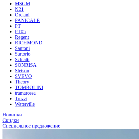
MSGM
N21
Orciani
PANICALE
PT
PT05
Regent
RICHMOND
Santoni
Sartorio
Schiatti
SONRISA
Stetson
SVEVO
Theory
TOMBOLINI
tramarossa
Truzzi
Waterville
Новинки
Скидки
Специальное предложение