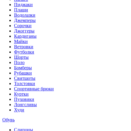
Пиджаки
Плащи
Водолазки
Джемперы
Сорочки
Джоггеры
Кардиганы
Майки
Ветровки
Футболки
Шорты
Поло
Бомберы
Рубашки
Свитшоты
Толстовки
Спортивные брюки
Куртки
Пуховики
Лонгсливы
Худи
Обувь
Слипоны