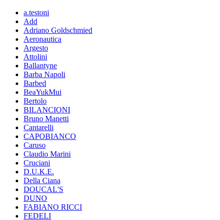
a.testoni
Add
Adriano Goldschmied
Aeronautica
Argesto
Attolini
Ballantyne
Barba Napoli
Barbed
BeaYukMui
Bertolo
BILANCIONI
Bruno Manetti
Cantarelli
CAPOBIANCO
Caruso
Claudio Marini
Cruciani
D.U.K.E.
Della Ciana
DOUCAL'S
DUNO
FABIANO RICCI
FEDELI