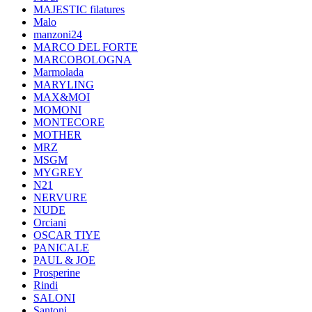
MAJESTIC filatures
Malo
manzoni24
MARCO DEL FORTE
MARCOBOLOGNA
Marmolada
MARYLING
MAX&MOI
MOMONI
MONTECORE
MOTHER
MRZ
MSGM
MYGREY
N21
NERVURE
NUDE
Orciani
OSCAR TIYE
PANICALE
PAUL & JOE
Prosperine
Rindi
SALONI
Santoni