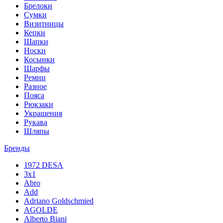
Брелоки
Сумки
Визитницы
Кепки
Шапки
Носки
Косынки
Шарфы
Ремни
Разное
Пояса
Рюкзаки
Украшения
Рукава
Шляпы
Бренды
1972 DESA
3x1
Abro
Add
Adriano Goldschmied
AGOLDE
Alberto Biani