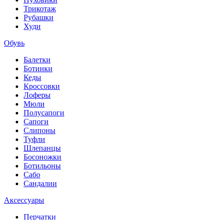
Трикотаж
Рубашки
Худи
Обувь
Балетки
Ботинки
Кеды
Кроссовки
Лоферы
Мюли
Полусапоги
Сапоги
Слипоны
Туфли
Шлепанцы
Босоножки
Ботильоны
Сабо
Сандалии
Аксессуары
Перчатки