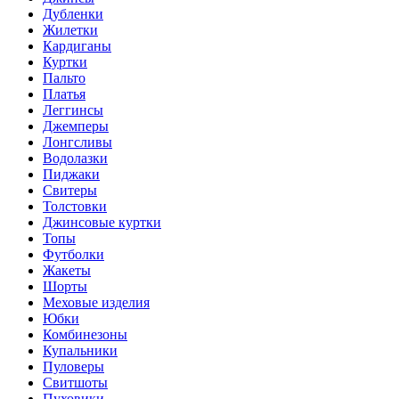
Дубленки
Жилетки
Кардиганы
Куртки
Пальто
Платья
Леггинсы
Джемперы
Лонгсливы
Водолазки
Пиджаки
Свитеры
Толстовки
Джинсовые куртки
Топы
Футболки
Жакеты
Шорты
Меховые изделия
Юбки
Комбинезоны
Купальники
Пуловеры
Свитшоты
Пуховики