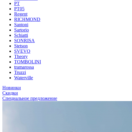
PT
PT05
Regent
RICHMOND
Santoni
Sartorio
Schiatti
SONRISA
Stetson
SVEVO
Theory
TOMBOLINI
tramarossa
Truzzi
Waterville
Новинки
Скидки
Специальное предложение