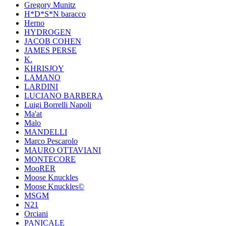
Gregory Munitz
H*D*S*N baracco
Herno
HYDROGEN
JACOB COHEN
JAMES PERSE
K.
KHRISJOY
LAMANO
LARDINI
LUCIANO BARBERA
Luigi Borrelli Napoli
Ma'at
Malo
MANDELLI
Marco Pescarolo
MAURO OTTAVIANI
MONTECORE
MooRER
Moose Knuckles
Moose Knuckles©️
MSGM
N21
Orciani
PANICALE