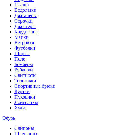
Плащи
Водолазки
Джемперы
Сорочки
Джоггеры
Кардиганы
Майки
Ветровки
Футболки
Шорты
Поло
Бомберы
Рубашки
Свитшоты
Толстовки
Спортивные брюки
Куртки
Пуховики
Лонгсливы
Худи
Обувь
Слипоны
Шлепанцы