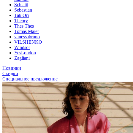
Schiatti
Sebastian
Tak.Ori
Theory
Thes Thes
Tomas Maier
vanessabruno
VILSHENKO
Windsor
YesLondon
Zagliani
Новинки
Скидки
Специальное предложение