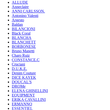
ALLUDE
Anneclaire
ANNI CARLSSON.
Antonino Valenti
Argesto
Baldan
BILANCIONI
Black Coral
BLANCHA
BLANCHETT
BORBONESE
Bruno Manetti
Charo Ruiz
CONSTANCE.C
Cruciani
D.U.K.E.
Denim Couture
DICE KAYEK
DOUCAL'S
DROMe
ELENA GHISELLINI
EQUIPMENT
ERIKA CAVALLINI
ERMANNO
ESSENTIEL