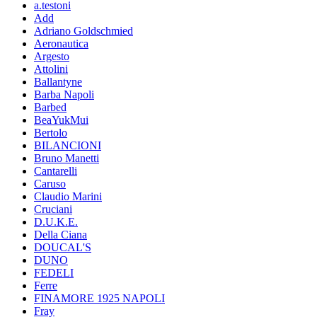
a.testoni
Add
Adriano Goldschmied
Aeronautica
Argesto
Attolini
Ballantyne
Barba Napoli
Barbed
BeaYukMui
Bertolo
BILANCIONI
Bruno Manetti
Cantarelli
Caruso
Claudio Marini
Cruciani
D.U.K.E.
Della Ciana
DOUCAL'S
DUNO
FEDELI
Ferre
FINAMORE 1925 NAPOLI
Fray