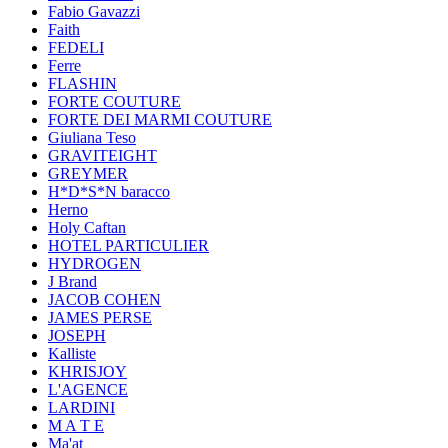
Fabio Gavazzi
Faith
FEDELI
Ferre
FLASHIN
FORTE COUTURE
FORTE DEI MARMI COUTURE
Giuliana Teso
GRAVITEIGHT
GREYMER
H*D*S*N baracco
Herno
Holy Caftan
HOTEL PARTICULIER
HYDROGEN
J Brand
JACOB COHEN
JAMES PERSE
JOSEPH
Kalliste
KHRISJOY
L'AGENCE
LARDINI
M A T E
Ma'at