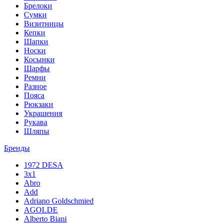
Брелоки
Сумки
Визитницы
Кепки
Шапки
Носки
Косынки
Шарфы
Ремни
Разное
Пояса
Рюкзаки
Украшения
Рукава
Шляпы
Бренды
1972 DESA
3x1
Abro
Add
Adriano Goldschmied
AGOLDE
Alberto Biani