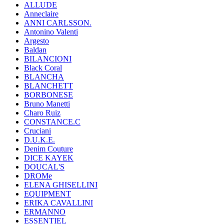
ALLUDE
Anneclaire
ANNI CARLSSON.
Antonino Valenti
Argesto
Baldan
BILANCIONI
Black Coral
BLANCHA
BLANCHETT
BORBONESE
Bruno Manetti
Charo Ruiz
CONSTANCE.C
Cruciani
D.U.K.E.
Denim Couture
DICE KAYEK
DOUCAL'S
DROMe
ELENA GHISELLINI
EQUIPMENT
ERIKA CAVALLINI
ERMANNO
ESSENTIEL