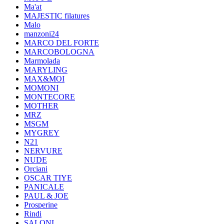
Ma'at
MAJESTIC filatures
Malo
manzoni24
MARCO DEL FORTE
MARCOBOLOGNA
Marmolada
MARYLING
MAX&MOI
MOMONI
MONTECORE
MOTHER
MRZ
MSGM
MYGREY
N21
NERVURE
NUDE
Orciani
OSCAR TIYE
PANICALE
PAUL & JOE
Prosperine
Rindi
SALONI