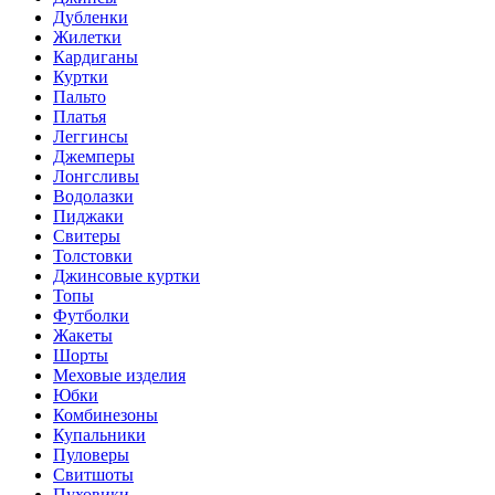
Дубленки
Жилетки
Кардиганы
Куртки
Пальто
Платья
Леггинсы
Джемперы
Лонгсливы
Водолазки
Пиджаки
Свитеры
Толстовки
Джинсовые куртки
Топы
Футболки
Жакеты
Шорты
Меховые изделия
Юбки
Комбинезоны
Купальники
Пуловеры
Свитшоты
Пуховики