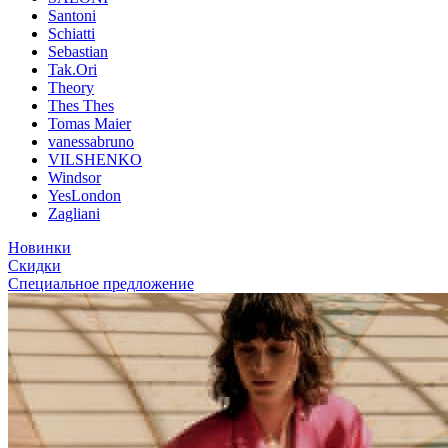
Santoni
Schiatti
Sebastian
Tak.Ori
Theory
Thes Thes
Tomas Maier
vanessabruno
VILSHENKO
Windsor
YesLondon
Zagliani
Новинки
Скидки
Специальное предложение