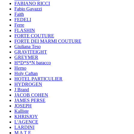
FABIANO RICCI
Fabio Gavazzi
Faith
FEDELI
Ferre
FLASHIN
FORTE COUTURE
FORTE DEI MARMI COUTURE
Giuliana Teso
GRAVITEIGHT
GREYMER
H*D*S*N baracco
Herno
Holy Caftan
HOTEL PARTICULIER
HYDROGEN
J Brand
JACOB COHEN
JAMES PERSE
JOSEPH
Kalliste
KHRISJOY
L'AGENCE
LARDINI
M A T E