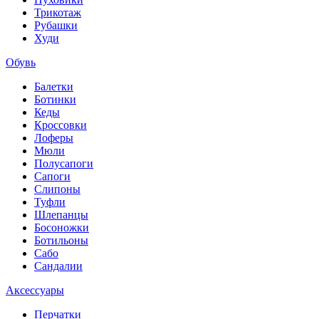
Трикотаж
Рубашки
Худи
Обувь
Балетки
Ботинки
Кеды
Кроссовки
Лоферы
Мюли
Полусапоги
Сапоги
Слипоны
Туфли
Шлепанцы
Босоножки
Ботильоны
Сабо
Сандалии
Аксессуары
Перчатки