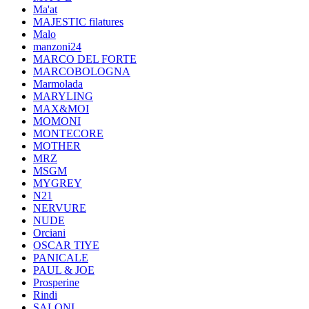
Ma'at
MAJESTIC filatures
Malo
manzoni24
MARCO DEL FORTE
MARCOBOLOGNA
Marmolada
MARYLING
MAX&MOI
MOMONI
MONTECORE
MOTHER
MRZ
MSGM
MYGREY
N21
NERVURE
NUDE
Orciani
OSCAR TIYE
PANICALE
PAUL & JOE
Prosperine
Rindi
SALONI