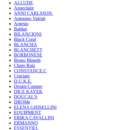
ALLUDE
Anneclaire
ANNI CARLSSON.
Antonino Valenti
Argesto
Baldan
BILANCIONI
Black Coral
BLANCHA
BLANCHETT
BORBONESE
Bruno Manetti
Charo Ruiz
CONSTANCE.C
Cruciani
D.U.K.E.
Denim Couture
DICE KAYEK
DOUCAL'S
DROMe
ELENA GHISELLINI
EQUIPMENT
ERIKA CAVALLINI
ERMANNO
ESSENTIEL