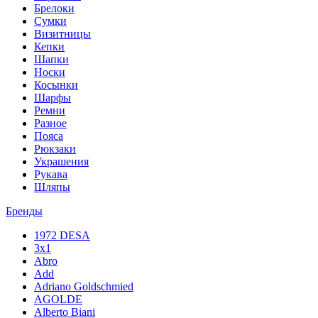
Брелоки
Сумки
Визитницы
Кепки
Шапки
Носки
Косынки
Шарфы
Ремни
Разное
Пояса
Рюкзаки
Украшения
Рукава
Шляпы
Бренды
1972 DESA
3x1
Abro
Add
Adriano Goldschmied
AGOLDE
Alberto Biani