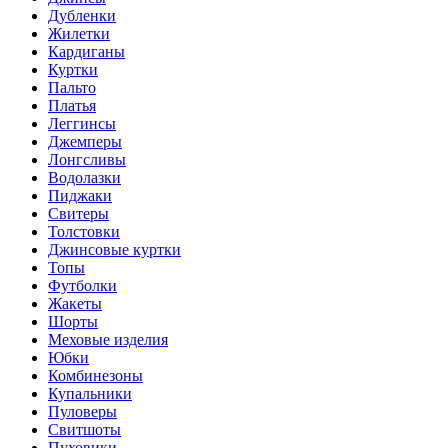
Дубленки
Жилетки
Кардиганы
Куртки
Пальто
Платья
Леггинсы
Джемперы
Лонгсливы
Водолазки
Пиджаки
Свитеры
Толстовки
Джинсовые куртки
Топы
Футболки
Жакеты
Шорты
Меховые изделия
Юбки
Комбинезоны
Купальники
Пуловеры
Свитшоты
Пуховики