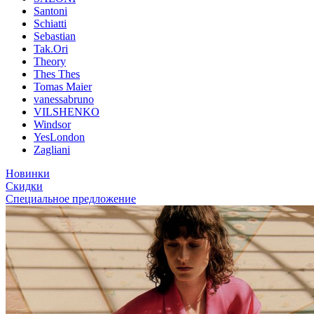
Santoni
Schiatti
Sebastian
Tak.Ori
Theory
Thes Thes
Tomas Maier
vanessabruno
VILSHENKO
Windsor
YesLondon
Zagliani
Новинки
Скидки
Специальное предложение