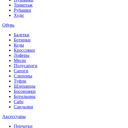
Трикотаж
Рубашки
Худи
Обувь
Балетки
Ботинки
Кеды
Кроссовки
Лоферы
Мюли
Полусапоги
Сапоги
Слипоны
Туфли
Шлепанцы
Босоножки
Ботильоны
Сабо
Сандалии
Аксессуары
Перчатки