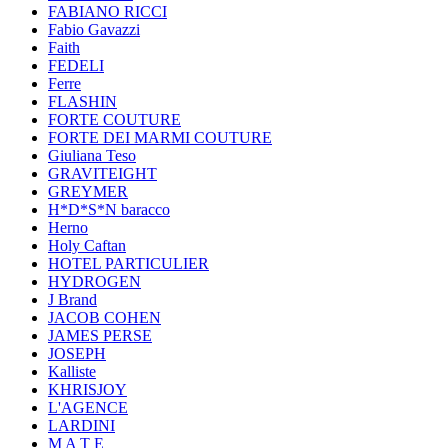
FABIANO RICCI
Fabio Gavazzi
Faith
FEDELI
Ferre
FLASHIN
FORTE COUTURE
FORTE DEI MARMI COUTURE
Giuliana Teso
GRAVITEIGHT
GREYMER
H*D*S*N baracco
Herno
Holy Caftan
HOTEL PARTICULIER
HYDROGEN
J Brand
JACOB COHEN
JAMES PERSE
JOSEPH
Kalliste
KHRISJOY
L'AGENCE
LARDINI
M A T E