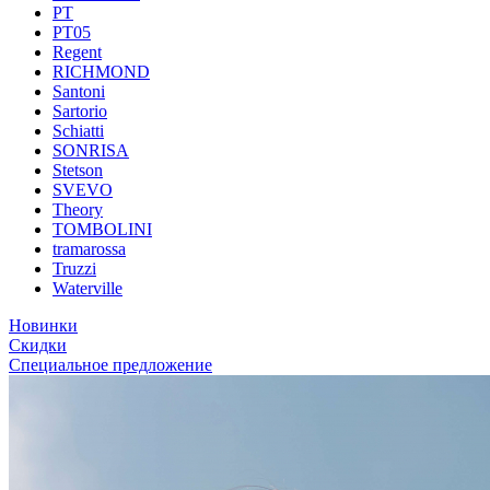
PT
PT05
Regent
RICHMOND
Santoni
Sartorio
Schiatti
SONRISA
Stetson
SVEVO
Theory
TOMBOLINI
tramarossa
Truzzi
Waterville
Новинки
Скидки
Специальное предложение