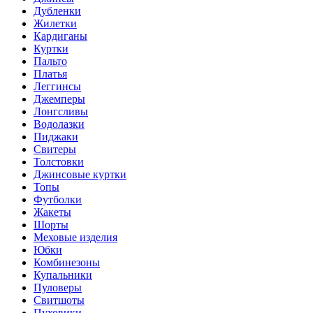
Дубленки
Жилетки
Кардиганы
Куртки
Пальто
Платья
Леггинсы
Джемперы
Лонгсливы
Водолазки
Пиджаки
Свитеры
Толстовки
Джинсовые куртки
Топы
Футболки
Жакеты
Шорты
Меховые изделия
Юбки
Комбинезоны
Купальники
Пуловеры
Свитшоты
Пуховики