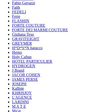
Fabio Gavazzi
Faith
FEDELI
Ferre
FLASHIN
FORTE COUTURE
FORTE DEI MARMI COUTURE
Giuliana Teso
GRAVITEIGHT
GREYMER
H*D*S*N baracco
Herno
Holy Caftan
HOTEL PARTICULIER
HYDROGEN
J Brand
JACOB COHEN
JAMES PERSE
JOSEPH
Kalliste
KHRISJOY
L'AGENCE
LARDINI
M A T E
Ma'at