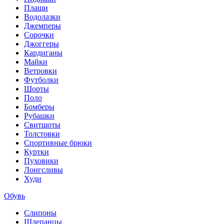
Плащи
Водолазки
Джемперы
Сорочки
Джоггеры
Кардиганы
Майки
Ветровки
Футболки
Шорты
Поло
Бомберы
Рубашки
Свитшоты
Толстовки
Спортивные брюки
Куртки
Пуховики
Лонгсливы
Худи
Обувь
Слипоны
Шлепанцы