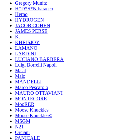
Gregory Munitz
H*D*S*N baracco
Herno
HYDROGEN
JACOB COHEN
JAMES PERSE
K.
KHRISJOY
LAMANO
LARDINI
LUCIANO BARBERA
Luigi Borrelli Napoli
Ma'at
Malo
MANDELLI
Marco Pescarolo
MAURO OTTAVIANI
MONTECORE
MooRER
Moose Knuckles
Moose Knuckles©️
MSGM
N21
Orciani
PANICALE