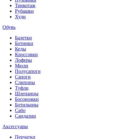
Трикотаж
Рубашки
Худи
Обувь
Балетки
Ботинки
Кеды
Кроссовки
Лоферы
Мюли
Полусапоги
Сапоги
Слипоны
Туфли
Шлепанцы
Босоножки
Ботильоны
Сабо
Сандалии
Аксессуары
Перчатки