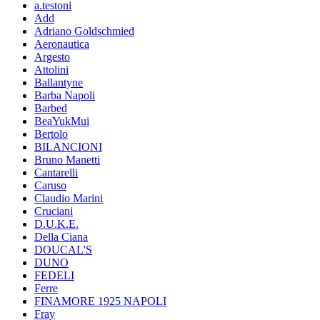
a.testoni
Add
Adriano Goldschmied
Aeronautica
Argesto
Attolini
Ballantyne
Barba Napoli
Barbed
BeaYukMui
Bertolo
BILANCIONI
Bruno Manetti
Cantarelli
Caruso
Claudio Marini
Cruciani
D.U.K.E.
Della Ciana
DOUCAL'S
DUNO
FEDELI
Ferre
FINAMORE 1925 NAPOLI
Fray