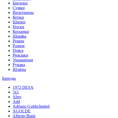
Брелоки
Сумки
Визитницы
Кепки
Шапки
Носки
Косынки
Шарфы
Ремни
Разное
Пояса
Рюкзаки
Украшения
Рукава
Шляпы
Бренды
1972 DESA
3x1
Abro
Add
Adriano Goldschmied
AGOLDE
Alberto Biani