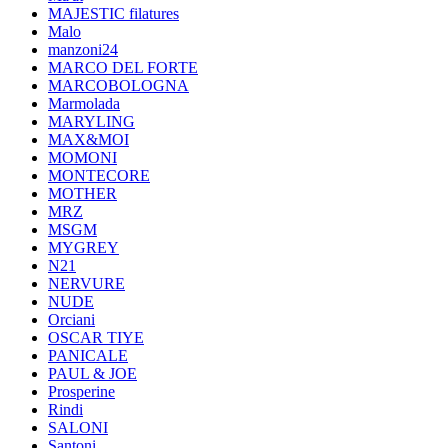
MAJESTIC filatures
Malo
manzoni24
MARCO DEL FORTE
MARCOBOLOGNA
Marmolada
MARYLING
MAX&MOI
MOMONI
MONTECORE
MOTHER
MRZ
MSGM
MYGREY
N21
NERVURE
NUDE
Orciani
OSCAR TIYE
PANICALE
PAUL & JOE
Prosperine
Rindi
SALONI
Santoni