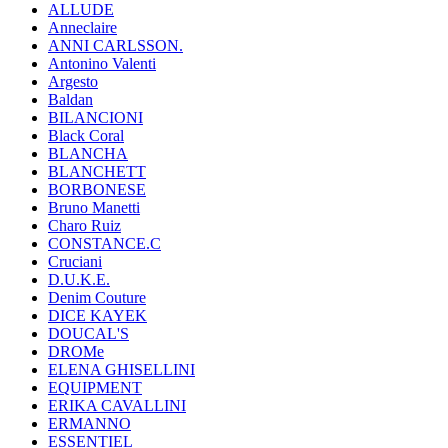
ALLUDE
Anneclaire
ANNI CARLSSON.
Antonino Valenti
Argesto
Baldan
BILANCIONI
Black Coral
BLANCHA
BLANCHETT
BORBONESE
Bruno Manetti
Charo Ruiz
CONSTANCE.C
Cruciani
D.U.K.E.
Denim Couture
DICE KAYEK
DOUCAL'S
DROMe
ELENA GHISELLINI
EQUIPMENT
ERIKA CAVALLINI
ERMANNO
ESSENTIEL