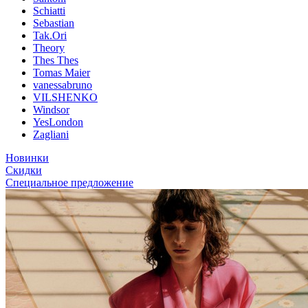
Schiatti
Sebastian
Tak.Ori
Theory
Thes Thes
Tomas Maier
vanessabruno
VILSHENKO
Windsor
YesLondon
Zagliani
Новинки
Скидки
Специальное предложение